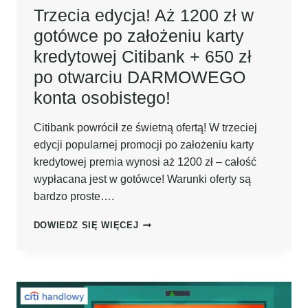
OSOBISTEGO!
Trzecia edycja! Aż 1200 zł w
gotówce po założeniu karty
kredytowej Citibank + 650 zł
po otwarciu DARMOWEGO
konta osobistego!
Citibank powrócił ze świetną ofertą! W trzeciej
edycji popularnej promocji po założeniu karty
kredytowej premia wynosi aż 1200 zł – całość
wypłacana jest w gotówce! Warunki oferty są
bardzo proste….
TRZECIA
DOWIEDZ SIĘ WIĘCEJ
EDYCJA!
AŻ
1200
ZŁ
W
GOTÓWCE