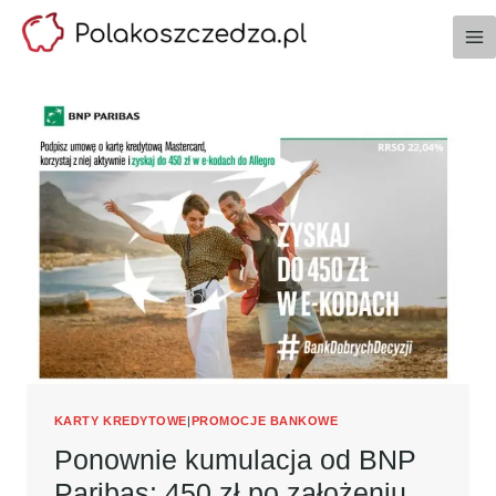
Przejdź
do
treści
KARTY KREDYTOWE
|
PROMOCJE BANKOWE
Ponownie kumulacja od BNP
Paribas: 450 zł po założeniu