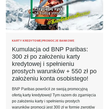
BANKU!
ODBIERZ
GO
PO
ZAŁOŻENIU
KARTY
KREDYTOWEJ
CITIBANK
+
KARTY KREDYTOWE
|
PROMOCJE BANKOWE
300
Kumulacja od BNP Paribas:
ZŁ
300 zł po założeniu karty
W
BONACH
kredytowej i spełnieniu
MASTERCARD
prostych warunków + 550 zł po
BEZCENNE
CHWILE!
założeniu konta osobistego!
BNP Paribas powrócił ze swoją promocyjną
ofertą karty kredytowej! Tym razem do zgarnięcia
po założeniu karty i spełnieniu prostych
warunków promocji jest 300 zł w formie zwrotów