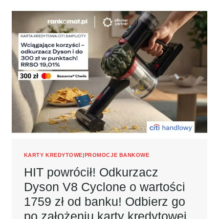
VIVOACTIVE
5
OD
BANKU!
ODBIERZ
GO
PO
ZAŁOŻENIU
KARTY
KREDYTOWEJ
CITIBANK
+
300
ZŁ
W
BONACH
KARTY KREDYTOWE
|
PROMOCJE BANKOWE
MASTERCARD
HIT powrócił! Odkurzacz
BEZCENNE
Dyson V8 Cyclone o wartości
CHWILE!
1759 zł od banku! Odbierz go
po założeniu karty kredytowej