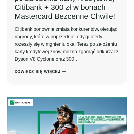
Citibank + 300 zł w bonach
Mastercard Bezcenne Chwile!
Citibank ponownie zmiata konkurentów, oferując
nagrody, które w poprzedniej edycji oferty
rozeszły się w mgnieniu oka! Teraz po założeniu
karty kredytowej znów można zgarnąć odkurzacz
Dyson V8 Cyclone oraz 300…
HIT
DOWIEDZ SIĘ WIĘCEJ
POWRÓCIŁ!
ODKURZACZ
DYSON
V8
CYCLONE
O
WARTOŚCI
1759
ZŁ
OD