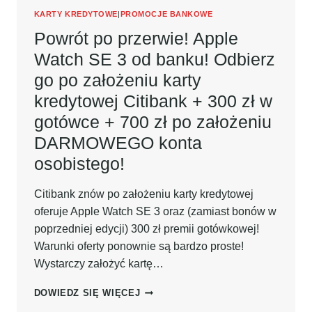
ZAŁOŻENIU
KARTY KREDYTOWE
|
PROMOCJE BANKOWE
KONTA
Powrót po przerwie! Apple
OSOBISTEGO!
Watch SE 3 od banku! Odbierz
go po założeniu karty
kredytowej Citibank + 300 zł w
gotówce + 700 zł po założeniu
DARMOWEGO konta
osobistego!
Citibank znów po założeniu karty kredytowej
oferuje Apple Watch SE 3 oraz (zamiast bonów w
poprzedniej edycji) 300 zł premii gotówkowej!
Warunki oferty ponownie są bardzo proste!
Wystarczy założyć kartę…
POWRÓT
DOWIEDZ SIĘ WIĘCEJ
PO