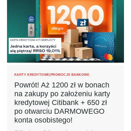
PO
ZAŁOŻENIU
KARTY
KREDYTOWEJ
CITIBANK
+
650
ZŁ
PO
OTWARCIU
DARMOWEGO
KONTA
OSOBISTEGO!
KARTY KREDYTOWE
|
PROMOCJE BANKOWE
Powrót! Aż 1200 zł w bonach
na zakupy po założeniu karty
kredytowej Citibank + 650 zł
po otwarciu DARMOWEGO
konta osobistego!