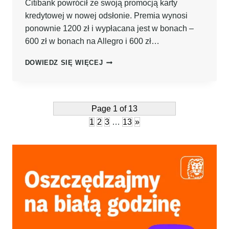
Citibank powrócił ze swoją promocją karty
kredytowej w nowej odsłonie. Premia wynosi
ponownie 1200 zł i wypłacana jest w bonach –
600 zł w bonach na Allegro i 600 zł…
POWRÓT!
DOWIEDZ SIĘ WIĘCEJ
AŻ
1200
ZŁ
W
Page 1 of 13
BONACH
1
2
3
…
13
»
NA
ZAKUPY
PO
ZAŁOŻENIU
KARTY
KREDYTOWEJ
CITIBANK
+
650
ZŁ
PO