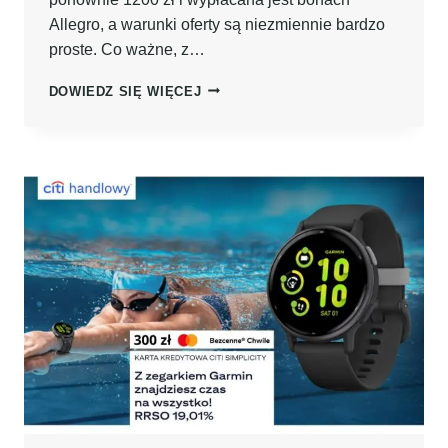
Allegro, a warunki oferty są niezmiennie bardzo
proste. Co ważne, z…
NOWE
DOWIEDZ SIĘ WIĘCEJ
ROZDANIE!
AŻ
1200
ZŁ
W
BONACH
ALLEGRO
PO
ZAŁOŻENIU
KARTY
KREDYTOWEJ
CITIBANK
+
700
ZŁ
PO
OTWARCIU
DARMOWEGO