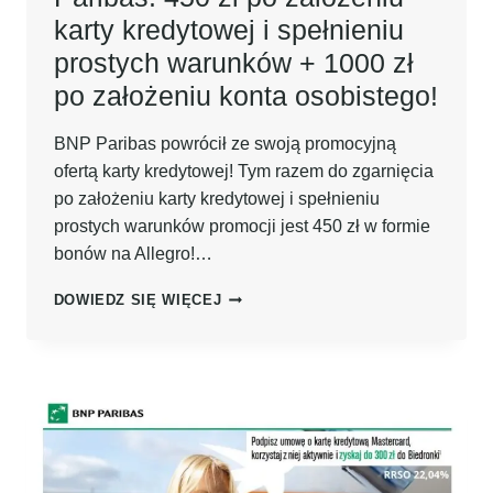
karty kredytowej i spełnieniu
prostych warunków + 1000 zł
po założeniu konta osobistego!
BNP Paribas powrócił ze swoją promocyjną
ofertą karty kredytowej! Tym razem do zgarnięcia
po założeniu karty kredytowej i spełnieniu
prostych warunków promocji jest 450 zł w formie
bonów na Allegro!…
PONOWNIE
DOWIEDZ SIĘ WIĘCEJ
KUMULACJA
OD
BNP
PARIBAS:
450
ZŁ
PO
ZAŁOŻENIU
KARTY