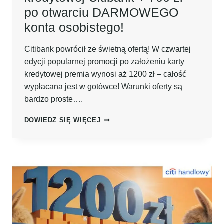
po otwarciu DARMOWEGO
ZAŁOŻENIU
DARMOWEGO
konta osobistego!
KONTA
OSOBISTEGO!
Citibank powrócił ze świetną ofertą! W czwartej
edycji popularnej promocji po założeniu karty
kredytowej premia wynosi aż 1200 zł – całość
wypłacana jest w gotówce! Warunki oferty są
bardzo proste….
CZWARTA
DOWIEDZ SIĘ WIĘCEJ
EDYCJA!
AŻ
1200
ZŁ
W
GOTÓWCE
PO
ZAŁOŻENIU
KARTY
KREDYTOWEJ