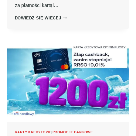
za płatności kartą!…
KUMULACJA
DOWIEDZ SIĘ WIĘCEJ
OD
BNP
PARIBAS:
300
ZŁ
PO
ZAŁOŻENIU
KARTY
KREDYTOWEJ
I
SPEŁNIENIU
PROSTYCH
WARUNKÓW
+
550
ZŁ
PO
ZAŁOŻENIU
KONTA
KARTY KREDYTOWE
|
PROMOCJE BANKOWE