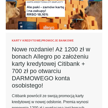
CITIBANK
+
700
ZŁ
PO
OTWARCIU
DARMOWEGO
KONTA
OSOBISTEGO!
KARTY KREDYTOWE
|
PROMOCJE BANKOWE
Nowe rozdanie! Aż 1200 zł w
bonach Allegro po założeniu
karty kredytowej Citibank +
700 zł po otwarciu
DARMOWEGO konta
osobistego!
Citibank powrócił ze swoją promocją karty
kredytowej w nowej odsłonie. Premia wynosi
ponownie 1200 zł i wypłacana jest bonach