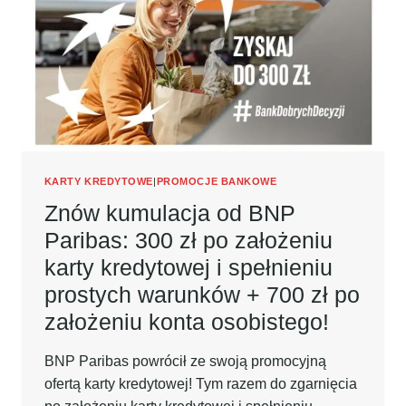
KREDYTOWEJ
I
SPEŁNIENIU
PROSTYCH
WARUNKÓW
+
1000
ZŁ
PO
ZAŁOŻENIU
KARTY KREDYTOWE
|
PROMOCJE BANKOWE
KONTA
Znów kumulacja od BNP
OSOBISTEGO!
Paribas: 300 zł po założeniu
karty kredytowej i spełnieniu
prostych warunków + 700 zł po
założeniu konta osobistego!
BNP Paribas powrócił ze swoją promocyjną
ofertą karty kredytowej! Tym razem do zgarnięcia