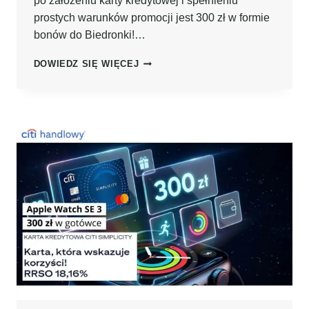
po założeniu karty kredytowej i spełnieniu
prostych warunków promocji jest 300 zł w formie
bonów do Biedronki!…
ZNÓW
DOWIEDZ SIĘ WIĘCEJ
KUMULACJA
OD
BNP
PARIBAS:
300
ZŁ
PO
ZAŁOŻENIU
KARTY
KREDYTOWEJ
I
SPEŁNIENIU
PROSTYCH
WARUNKÓW
+
700
ZŁ
PO