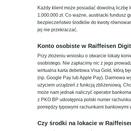
Każdy klient może posiadać dowolną liczbę 
1.000.000 zł. Co ważne, austriacki fundusz
bezpieczeństwo środków do kwoty równowart
jej nie przekraczać.
Konto osobiste w Raiffeisen Digi
Przy złożeniu wniosku o otwarcie lokaty kon
osobistego. Nie zapłacimy nic z jego prowad
wirtualna karta debetowa Visa Gold, którą bę
(np. Google Pay lub Apple Pay). Darmowa wyp
użyciem urządzeń z funkcją zbliżeniową. Choc
może nam jednak naliczyć operator bankomatu
z PKO BP udostępnia polski numer rachunku
pomiędzy typowymi rachunkami bankowymi 
Czy środki na lokacie w Raiffeis