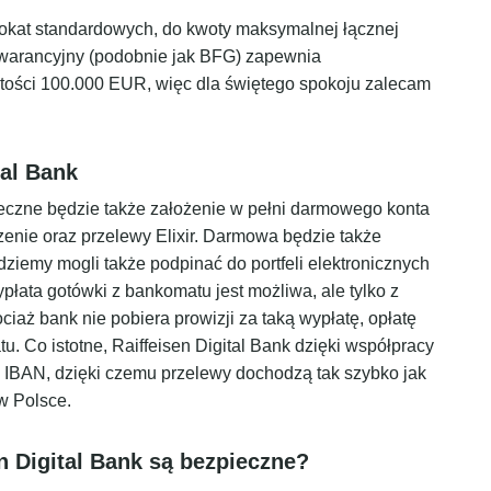
lokat standardowych, do kwoty maksymalnej łącznej
 gwarancyjny (podobnie jak BFG) zapewnia
ości 100.000 EUR, więc dla świętego spokoju zalecam
tal Bank
ieczne będzie także założenie w pełni darmowego konta
zenie oraz przelewy Elixir. Darmowa będzie także
dziemy mogli także podpinać do portfeli elektronicznych
łata gotówki z bankomatu jest możliwa, ale tylko z
iaż bank nie pobiera prowizji za taką wypłatę, opłatę
. Co istotne, Raiffeisen Digital Bank dzięki współpracy
 IBAN, dzięki czemu przelewy dochodzą tak szybko jak
w Polsce.
en Digital Bank są bezpieczne?