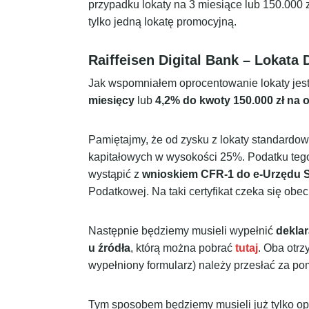
przypadku lokaty na 3 miesiące lub 150.000 
tylko jedną lokatę promocyjną.
Raiffeisen Digital Bank – Lokata 
Jak wspomniałem oprocentowanie lokaty jest
miesięcy
lub
4,2% do kwoty 150.000 zł na 
Pamiętajmy, że od zysku z lokaty standardow
kapitałowych w wysokości 25%. Podatku tego
wystąpić z
wnioskiem CFR-1 do e-Urzędu
Podatkowej. Na taki certyfikat czeka się obec
Następnie będziemy musieli wypełnić
deklar
u źródła
, którą można pobrać
tutaj
. Oba otr
wypełniony formularz) należy przesłać za po
Tym sposobem będziemy musieli już tylko op