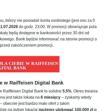
, którzy nie posiadali konta osobistego (jest ono za 0
11.07.2026
do godz. 23:00. W promocji obowiązuje pula
lokaty będą dostępne w bankowości przez 30 dni od
owego. Bank będzie informować na stronie promocji o
 przed zakończeniem promocji.
LA CIEBIE W RAIFFEISEN
GITAL BANK
 w Raiffeisen Digital Bank
 Raiffeisen Digital Bank to solidne
5,5%
. Okres trwania
pna jest także lokata na
6 miesięcy
– zyskamy wtedy
 obecnie jest bardzo mało ofert z takim
nie na jednej lokacie
możemy ulokować 100.000 zł
w