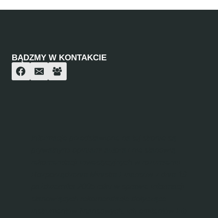
BĄDZMY W KONTAKCIE
Informacje przedstawione na tej stronie są
prywatnymi opiniami autora i nie stanowią
rekomendacji inwestycyjnych w rozumieniu
Rozporządzenia Ministra Finansów z dnia 19
października 2005 roku w sprawie informacji
stanowiących rekomendacje dotyczące
instrumentów finansowych, ich emitentów lub