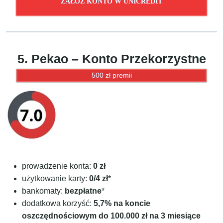
ZAŁÓŻ KONTO W UNICREDIT
5. Pekao – Konto Przekorzystne
500 zł premii
prowadzenie konta:
0 zł
użytkowanie karty:
0/4 zł
*
bankomaty:
bezpłatne
*
dodatkowa korzyść:
5,7% na koncie
oszczędnościowym do 100.000 zł na 3 miesiące