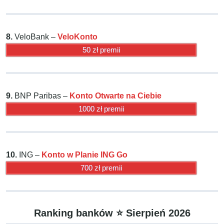
8.
VeloBank –
VeloKonto
50 zł premii
9.
BNP Paribas –
Konto Otwarte na Ciebie
1000 zł premii
10.
ING –
Konto w Planie ING Go
700 zł premii
Ranking banków ⭐️ Sierpień 2026