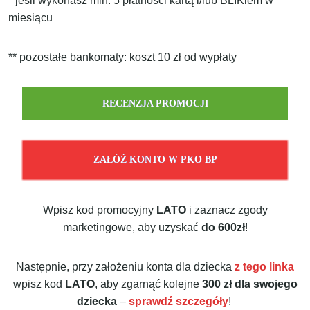
* jeśli wykonasz min. 5 płatności kartą i/lub BLIKiem w
miesiącu
** pozostałe bankomaty: koszt 10 zł od wypłaty
RECENZJA PROMOCJI
ZAŁÓŻ KONTO W PKO BP
Wpisz kod promocyjny
LATO
i zaznacz zgody
marketingowe, aby uzyskać
do
600zł
!
Następnie, przy założeniu konta dla dziecka
z tego linka
wpisz kod
LATO
, aby zgarnąć kolejne
300 zł dla swojego
dziecka
–
sprawdź szczegóły
!