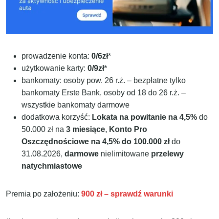
prowadzenie konta:
0/6zł
*
użytkowanie karty:
0/9zł
*
bankomaty: osoby pow. 26 r.ż. – bezpłatne tylko
bankomaty Erste Bank, osoby od 18 do 26 r.ż. –
wszystkie bankomaty darmowe
dodatkowa korzyść:
Lokata na powitanie na 4,5%
do
50.000 zł na
3 miesiące
,
Konto Pro
Oszczędnościowe na 4,5% do 100.000 zł
do
31.08.2026,
darmowe
nielimitowane
przelewy
natychmiastowe
Premia po założeniu:
900 zł – sprawdź warunki