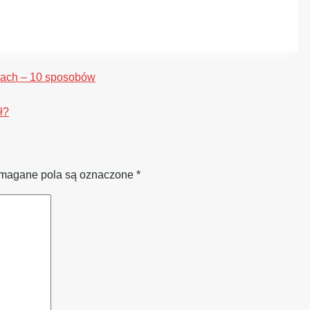
óżach – 10 sposobów
ł?
agane pola są oznaczone
*