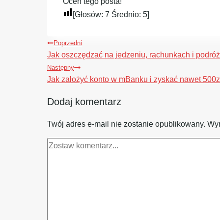
Oceń tego posta!
[Głosów:
7
Średnio:
5
]
Nawigacja
Poprzedni
wpisu
Jak oszczędzać na jedzeniu, rachunkach i podr
Następny
Jak założyć konto w mBanku i zyskać nawet 500z
Dodaj komentarz
Twój adres e-mail nie zostanie opublikowany.
Wym