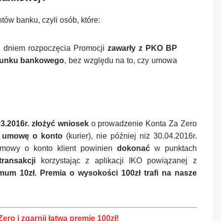
ów banku, czyli osób, które:
d dniem rozpoczęcia Promocji
zawarły z PKO BP
hunku bankowego
, bez względu na to, czy umowa
3.2016r.
złożyć wniosek
o prowadzenie Konta Za Zero
ć umowę o konto
(kurier), nie później niż 30.04.2016r.
umowy o konto klient powinien
dokonać
w punktach
transakcji
korzystając z aplikacji IKO powiązanej z
mum 10zł.
Premia o wysokości 100zł trafi na nasze
ro i zgarnij łatwą premię 100zł!