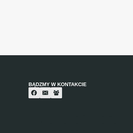
BĄDZMY W KONTAKCIE
Informacje przedstawione na tej stronie są
Ministra Finansów z dnia 19 października 
emitentów lub wystawców (Dz. U. z 2005 rok