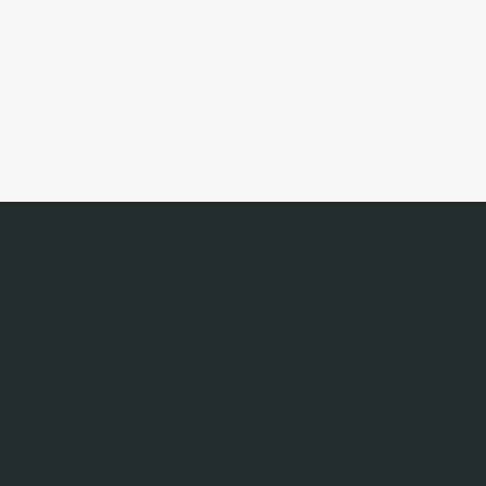
 prywatnymi opiniami autora i nie stanowią rekomendacji inwes
2005 roku w sprawie informacji stanowiących rekomendacje dot
u, Nr 206, poz. 1715). Czytelnik podejmuje decyzje inwestycy