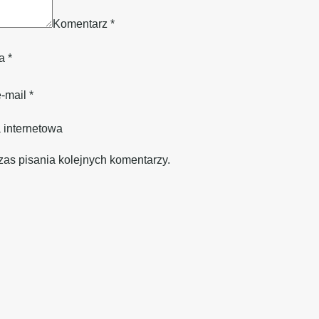
Komentarz
*
wa
*
e-mail
*
 internetowa
zas pisania kolejnych komentarzy.