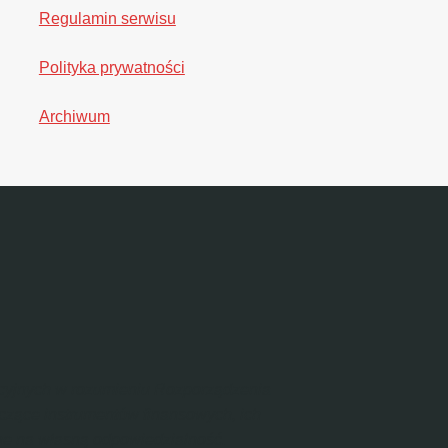
Regulamin serwisu
Polityka prywatności
Archiwum
tycyjnych w rozumieniu Rozporządzenia
yczące instrumentów finansowych, ich
jne na własną odpowiedzialność.