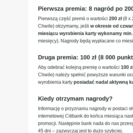
Pierwsza premia: 8 nagród po 200
Pierwszą część premii o wartości
200 zł
(8 x
Chwile) otrzymamy, jeśli
w okresie od czwa
miesiącu wyrobienia karty wykonamy min.
miesięcy). Nagrody będą wypłacane co miesi
Druga premia: 100 zł (8 000 punk
Aby odebrać kolejną premię o wartości
100 z
Chwile) należy spełnić powyższe warunki o
wyrobienia karty
posiadać nadal aktywną ka
Kiedy otrzymam nagrody?
Informację o przyznaniu nagrody w postaci
internetowej Citibank do końca miesiąca na
promocji. Następnie bank nada do nas przesy
45 dni – zazwyczaj jest to dużo szybciej.