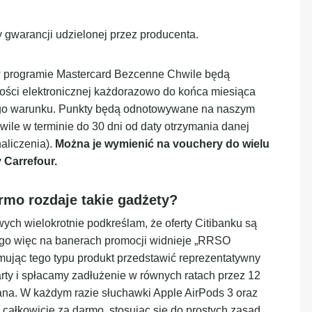
gwarancji udzielonej przez producenta.
 w programie Mastercard Bezcenne Chwile będą
ści elektronicznej każdorazowo do końca miesiąca
ego warunku. Punkty będą odnotowywane na naszym
ile w terminie do 30 dni od daty otrzymania danej
aliczenia).
Można je wymienić na vouchery do wielu
y Carrefour.
armo rozdaje takie gadżety?
ych wielokrotnie podkreślam, że oferty Citibanku są
go więc na banerach promocji widnieje „RRSO
jąc tego typu produkt przedstawić reprezentatywny
rty i spłacamy zadłużenie w równych ratach przez 12
ana. W każdym razie słuchawki Apple AirPods 3 oraz
całkowicie za darmo, stosując się do prostych zasad