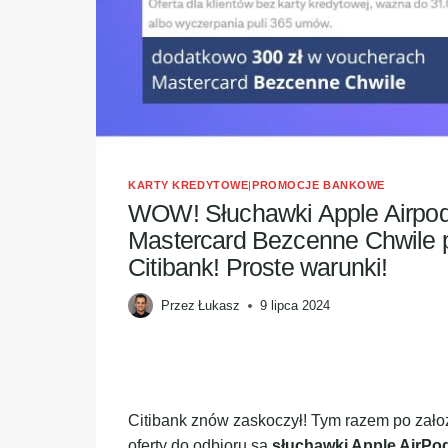
KARTY KREDYTOWE
|
PROMOCJE BANKOWE
WOW! Słuchawki Apple Airpods
Mastercard Bezcenne Chwile p
Citibank! Proste warunki!
Przez
Łukasz
9 lipca 2024
Citibank znów zaskoczył! Tym razem po założ
oferty do odbioru są
słuchawki Apple AirPod