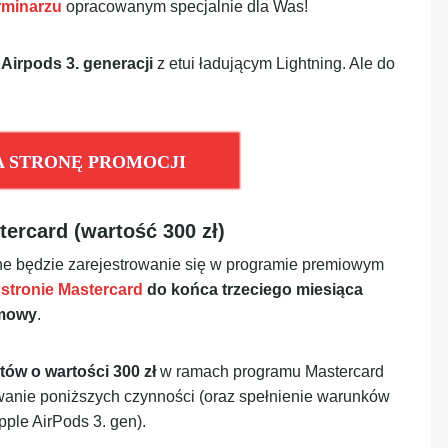
rminarzu
opracowanym specjalnie dla Was!
 Airpods 3. generacji
z etui ładującym Lightning. Ale do
A STRONĘ PROMOCJI
ercard (wartość 300 zł)
ne będzie zarejestrowanie się w programie premiowym
 stronie Mastercard
do końca trzeciego miesiąca
umowy
.
tów o wartości 300 zł
w ramach programu Mastercard
nie poniższych czynności (oraz spełnienie warunków
ple AirPods 3. gen).