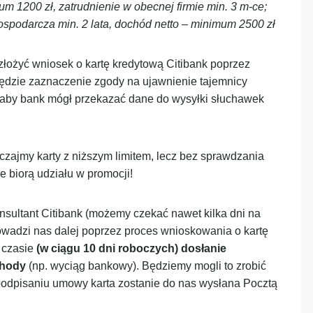
m 1200 zł, zatrudnienie w obecnej firmie min. 3 m-ce;
gospodarcza min. 2 lata, dochód netto – minimum 2500 zł
łożyć wniosek o kartę kredytową Citibank poprzez
ędzie zaznaczenie zgody na ujawnienie tajemnicy
, aby bank mógł przekazać dane do wysyłki słuchawek
ajmy karty z niższym limitem, lecz bez sprawdzania
 biorą udziału w promocji!
sultant Citibank (możemy czekać nawet kilka dni na
rowadzi nas dalej poprzez proces wnioskowania o kartę
 czasie
(w ciągu 10 dni roboczych) dosłanie
chody
(np. wyciąg bankowy). Będziemy mogli to zrobić
podpisaniu umowy karta zostanie do nas wysłana Pocztą