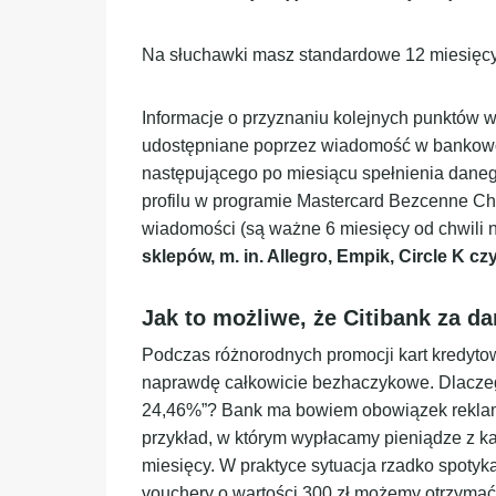
Na słuchawki masz standardowe 12 miesięcy 
Informacje o przyznaniu kolejnych punktów
udostępniane poprzez wiadomość w bankowo
następującego po miesiącu spełnienia dan
profilu w programie Mastercard Bezcenne Chw
wiadomości (są ważne 6 miesięcy od chwili n
sklepów, m. in. Allegro, Empik, Circle K cz
Jak to możliwe, że Citibank za d
Podczas różnorodnych promocji kart kredytow
naprawdę całkowicie bezhaczykowe. Dlacze
24,46%”? Bank ma bowiem obowiązek reklamu
przykład, w którym wypłacamy pieniądze z ka
miesięcy. W praktyce sytuacja rzadko spotyk
vouchery o wartości 300 zł możemy otrzymać 