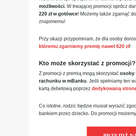
możliwości
. W trwającej promocji oprócz 
220 zł w gotówce
! Możemy także zgarnąć dod
znajomemu!
Przy okazji przypominam, że dla osoby doro
któremu zgarniemy premię nawet 620 zł
!
Kto może skorzystać z promocji?
Z promocji z premią mogą skorzystać
osoby w
rachunku w mBanku
. Jeśli spełniamy ten 
kartą debetową poprzez
dedykowaną stronę
Co istotne, rodzic będzie musiał wyrazić zg
bankiem przez dziecko. Do promocji możemy
PRZEJDŹ N