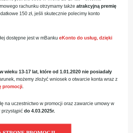
darmowego rachunku otrzymamy także
atrakcyjną premię
atkowe 150 zł, jeśli skutecznie polecimy konto
słej dostępne jest w mBanku
eKonto do usług, dzięki
 wieku 13-17 lat, które od 1.01.2020 nie posiadały
warunek, możemy złożyć wniosek o otwarcie konta wraz z
 promocji
.
odę na uczestnictwo w promocji oraz zawarcie umowy w
 przystąpić
do 4.03.2025r.
A STRONĘ PROMOCJI