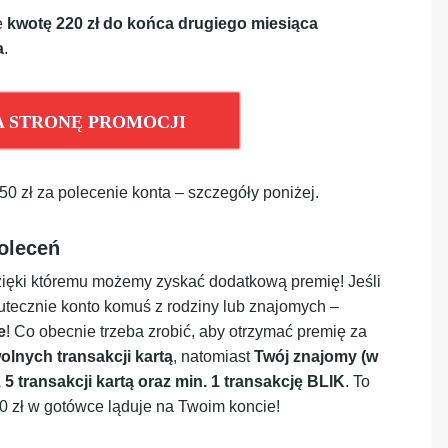
e
kwotę 220 zł do końca drugiego miesiąca
a
.
A STRONĘ PROMOCJI
 zł za polecenie konta – szczegóły poniżej.
oleceń
ięki któremu możemy zyskać dodatkową premię! Jeśli
kutecznie konto komuś z rodziny lub znajomych –
e
! Co obecnie trzeba zrobić, aby otrzymać premię za
olnych transakcji kartą
, natomiast
Twój znajomy (w
 transakcji kartą oraz min. 1 transakcję BLIK
. To
50 zł w gotówce ląduje na Twoim koncie!