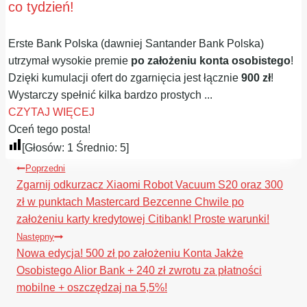
co tydzień!
Erste Bank Polska (dawniej Santander Bank Polska)
utrzymał wysokie premie
po założeniu konta osobistego
!
Dzięki kumulacji ofert do zgarnięcia jest łącznie
900 zł
!
Wystarczy spełnić kilka bardzo prostych ...
CZYTAJ WIĘCEJ
Oceń tego posta!
[Głosów:
1
Średnio:
5
]
Nawigacja
Poprzedni
wpisu
Zgarnij odkurzacz Xiaomi Robot Vacuum S20 oraz 300
zł w punktach Mastercard Bezcenne Chwile po
założeniu karty kredytowej Citibank! Proste warunki!
Następny
Nowa edycja! 500 zł po założeniu Konta Jakże
Osobistego Alior Bank + 240 zł zwrotu za płatności
mobilne + oszczędzaj na 5,5%!