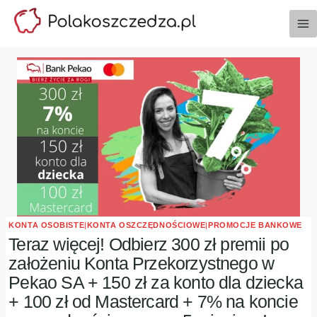
Przejdź
do
treści
KONTA OSOBISTE
|
KONTA OSZCZĘDNOŚCIOWE
|
PROMOCJE BANKOWE
Teraz więcej! Odbierz 300 zł premii po
założeniu Konta Przekorzystnego w
Pekao SA + 150 zł za konto dla dziecka
+ 100 zł od Mastercard + 7% na koncie