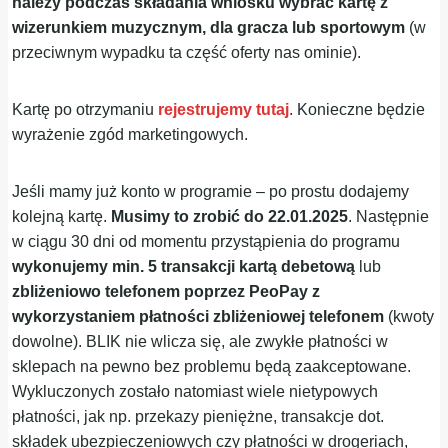
należy podczas składania wniosku wybrać kartę z
wizerunkiem muzycznym, dla gracza lub sportowym
(w
przeciwnym wypadku ta część oferty nas ominie).
Kartę po otrzymaniu
rejestrujemy tutaj
. Konieczne będzie
wyrażenie zgód marketingowych.
Jeśli mamy już konto w programie – po prostu dodajemy
kolejną kartę.
Musimy to zrobić do 22.01.2025
. Następnie
w ciągu 30 dni od momentu przystąpienia do programu
wykonujemy min. 5 transakcji kartą debetową
lub
zbliżeniowo telefonem poprzez PeoPay z
wykorzystaniem płatności zbliżeniowej telefonem
(kwoty
dowolne). BLIK nie wlicza się, ale zwykłe płatności w
sklepach na pewno bez problemu będą zaakceptowane.
Wykluczonych zostało natomiast wiele nietypowych
płatności, jak np. przekazy pieniężne, transakcje dot.
składek ubezpieczeniowych czy płatności w drogeriach,