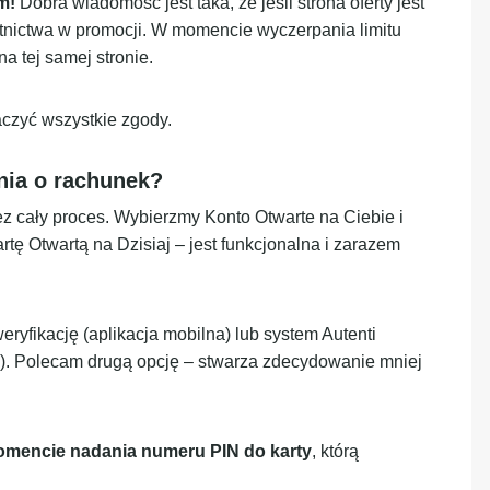
m!
Dobra wiadomość jest taka, że jeśli strona oferty jest
tnictwa w promocji. W momencie wyczerpania limitu
a tej samej stronie.
aczyć wszystkie zgody.
nia o rachunek?
z cały proces. Wybierzmy Konto Otwarte na Ciebie i
tę Otwartą na Dzisiaj – jest funkcjonalna i zarazem
fikację (aplikacja mobilna) lub system Autenti
. Polecam drugą opcję – stwarza zdecydowanie mniej
omencie nadania numeru PIN do karty
, którą