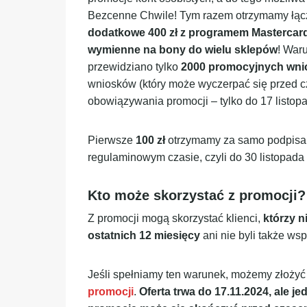
Bezcenne Chwile! Tym razem otrzymamy łąc
dodatkowe 400 zł z programem Mastercard
wymienne na bony do wielu sklepów
! War
przewidziano tylko
2000 promocyjnych wn
wniosków (który może wyczerpać się przed c
obowiązywania promocji – tylko do 17 listop
Pierwsze
100 zł
otrzymamy za samo podpisan
regulaminowym czasie, czyli do 30 listopada
Kto może skorzystać z promocji?
Z promocji mogą skorzystać klienci,
którzy n
ostatnich 12 miesięcy
ani nie byli także ws
Jeśli spełniamy ten warunek, możemy złożyć
promocji
.
Oferta trwa do 17.11.2024, ale j