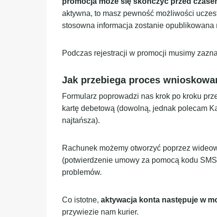
promocja może się skończyć przed czase
aktywna, to masz pewność możliwości uczes
stosowna informacja zostanie opublikowana n
Podczas rejestracji w promocji musimy zazn
Jak przebiega proces wnioskowa
Formularz poprowadzi nas krok po kroku prze
kartę debetową (dowolną, jednak polecam Kar
najtańsza).
Rachunek możemy otworzyć poprzez wideowery
(potwierdzenie umowy za pomocą kodu SMS)
problemów.
Co istotne,
aktywacja konta następuje w m
przywiezie nam kurier.