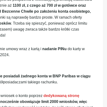
znie aż
1100 zł, z czego aż 700 zł w gotówce oraz
 Bezcenne Chwile po założeniu konta osobistego,
unki są naprawdę bardzo proste. W ramach oferty
iosków
. Trzeba się spieszyć, ponieważ oprócz limitu
zasem) uwagę zwraca także bardzo krótki czas
ada!
ie umowy wraz z kartą i
nadanie PINu
do karty w
 2024.
ie posiadali żadnego konta w BNP Paribas w ciągu
półposiadaczami takiego rachunku.
 wniosek o konto poprzez
dedykowaną stronę
ednocześnie obowiązuje limit 2000 wniosków, więc