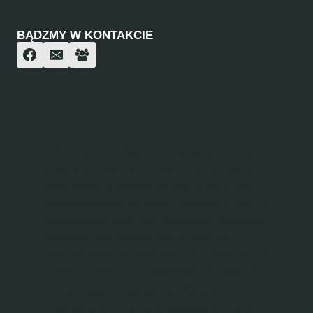
BĄDZMY W KONTAKCIE
Informacje przedstawione na tej stronie są
prywatnymi opiniami autora i nie stanowią
rekomendacji inwestycyjnych w rozumieniu
Rozporządzenia Ministra Finansów z dnia 19
października 2005 roku w sprawie informacji
stanowiących rekomendacje dotyczące
instrumentów finansowych, ich emitentów lub
wystawców (Dz. U. z 2005 roku, Nr 206, poz.
1715). Czytelnik podejmuje decyzje
inwestycyjne na własną odpowiedzialność.