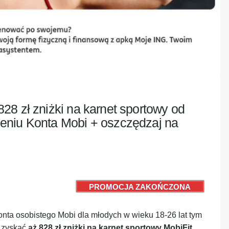
28 zł zniżki na karnet sportowy od
eniu Konta Mobi + oszczędzaj na
PROMOCJA ZAKOŃCZONA
konta osobistego Mobi dla młodych w wieku 18-26 lat tym
y zyskać
aż 828 zł zniżki na karnet sportowy MobiFit
,