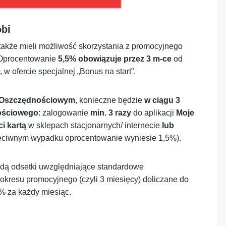
bi
 także mieli możliwość skorzystania z promocyjnego
 Oprocentowanie
5,5% obowiązuje przez 3 m-ce
od
, w ofercie specjalnej „Bonus na start”.
e Oszczędnościowym
, konieczne będzie
w ciągu 3
nościowego
: zalogowanie
min. 3 razy
do aplikacji
Moje
ci kartą
w sklepach stacjonarnych/ internecie
lub
eciwnym wypadku oprocentowanie wyniesie 1,5%).
dą odsetki uwzględniające standardowe
okresu promocyjnego (czyli 3 miesięcy) doliczane do
% za każdy miesiąc.