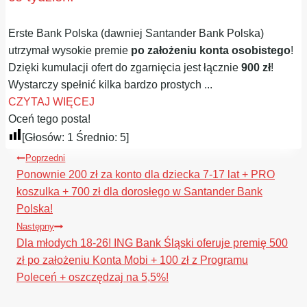
Erste Bank Polska (dawniej Santander Bank Polska)
utrzymał wysokie premie
po założeniu konta osobistego
!
Dzięki kumulacji ofert do zgarnięcia jest łącznie
900 zł
!
Wystarczy spełnić kilka bardzo prostych ...
CZYTAJ WIĘCEJ
Oceń tego posta!
[Głosów:
1
Średnio:
5
]
Nawigacja
Poprzedni
wpisu
Ponownie 200 zł za konto dla dziecka 7-17 lat + PRO
koszulka + 700 zł dla dorosłego w Santander Bank
Polska!
Następny
Dla młodych 18-26! ING Bank Śląski oferuje premię 500
zł po założeniu Konta Mobi + 100 zł z Programu
Poleceń + oszczędzaj na 5,5%!