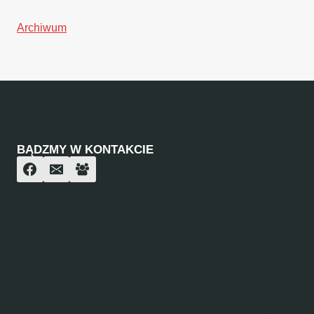
Archiwum
BĄDZMY W KONTAKCIE
Informacje przedstawione na tej stronie są
prywatnymi opiniami autora i nie stanowią
rekomendacji inwestycyjnych w rozumieniu