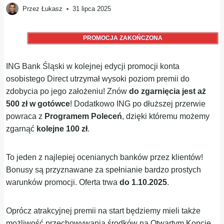
Przez
Łukasz
31 lipca 2025
PROMOCJA ZAKOŃCZONA
ING Bank Śląski w kolejnej edycji promocji konta
osobistego Direct utrzymał wysoki poziom premii do
zdobycia po jego założeniu! Znów
do zgarnięcia jest aż
500 zł w gotówce
! Dodatkowo ING po dłuższej przerwie
powraca z
Programem Poleceń
, dzięki któremu możemy
zgarnąć
kolejne 100 zł
.
To jeden z najlepiej ocenianych banków przez klientów!
Bonusy są przyznawane za spełnianie bardzo prostych
warunków promocji. Oferta trwa
do 1.10.2025
.
Oprócz atrakcyjnej premii na start będziemy mieli także
możliwość przechowywania środków na Otwartym Koncie