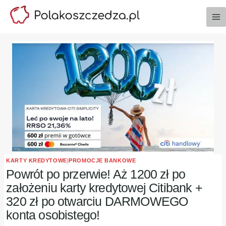
Przejdź
do
treści
KARTY KREDYTOWE
|
PROMOCJE BANKOWE
Powrót po przerwie! Aż 1200 zł po
założeniu karty kredytowej Citibank +
320 zł po otwarciu DARMOWEGO
konta osobistego!