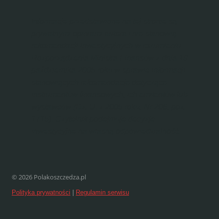
Informacje przedstawione na tej stronie są
prywatnymi opiniami autora i nie stanowią
rekomendacji inwestycyjnych w rozumieniu
Rozporządzenia Ministra Finansów z dnia 19
października 2005 roku w sprawie informacji
stanowiących rekomendacje dotyczące
instrumentów finansowych, ich emitentów lub
wystawców (Dz. U. z 2005 roku, Nr 206, poz.
1715). Czytelnik podejmuje decyzje
inwestycyjne na własną odpowiedzialność.
© 2026 Polakoszczedza.pl
Polityka prywatności
|
Regulamin serwisu