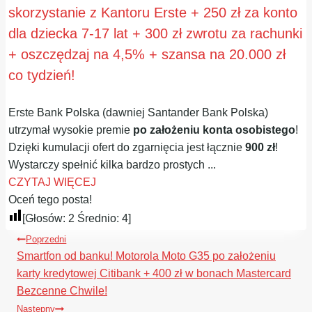
skorzystanie z Kantoru Erste + 250 zł za konto
dla dziecka 7-17 lat + 300 zł zwrotu za rachunki
+ oszczędzaj na 4,5% + szansa na 20.000 zł
co tydzień!
Erste Bank Polska (dawniej Santander Bank Polska)
utrzymał wysokie premie
po założeniu konta osobistego
!
Dzięki kumulacji ofert do zgarnięcia jest łącznie
900 zł
!
Wystarczy spełnić kilka bardzo prostych ...
CZYTAJ WIĘCEJ
Oceń tego posta!
[Głosów:
2
Średnio:
4
]
Nawigacja
Poprzedni
wpisu
Smartfon od banku! Motorola Moto G35 po założeniu
karty kredytowej Citibank + 400 zł w bonach Mastercard
Bezcenne Chwile!
Następny