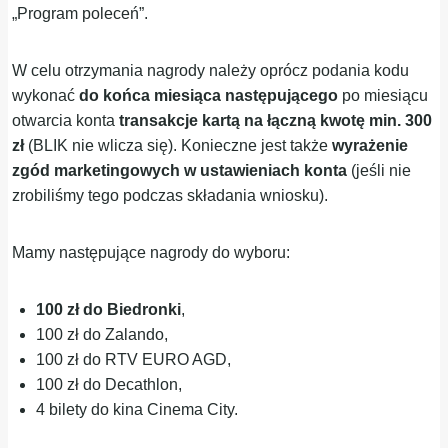
„Program poleceń”.
W celu otrzymania nagrody należy oprócz podania kodu
wykonać
do końca miesiąca następującego
po miesiącu
otwarcia konta
transakcje kartą na łączną kwotę min. 300
zł
(BLIK nie wlicza się). Konieczne jest także
wyrażenie
zgód marketingowych w ustawieniach konta
(jeśli nie
zrobiliśmy tego podczas składania wniosku).
Mamy następujące nagrody do wyboru:
100 zł do Biedronki
,
100 zł do Zalando,
100 zł do RTV EURO AGD,
100 zł do Decathlon,
4 bilety do kina Cinema City.