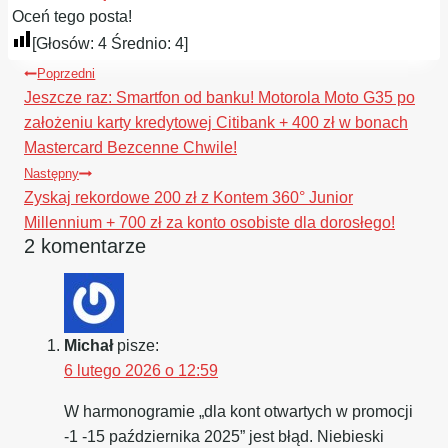
Oceń tego posta!
[Głosów:
4
Średnio:
4
]
Nawigacja
Poprzedni
wpisu
Jeszcze raz: Smartfon od banku! Motorola Moto G35 po
założeniu karty kredytowej Citibank + 400 zł w bonach
Mastercard Bezcenne Chwile!
Następny
Zyskaj rekordowe 200 zł z Kontem 360° Junior
Millennium + 700 zł za konto osobiste dla dorosłego!
2 komentarze
Michał
pisze:
6 lutego 2026 o 12:59
W harmonogramie „dla kont otwartych w promocji
-1 -15 października 2025” jest błąd. Niebieski