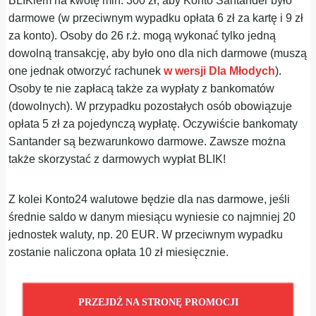
BLIKiem na kwotę min. 300 zł, aby Konto Santander było
darmowe (w przeciwnym wypadku opłata 6 zł za kartę i 9 zł
za konto). Osoby do 26 r.ż. mogą wykonać tylko jedną
dowolną transakcję, aby było ono dla nich darmowe (muszą
one jednak otworzyć rachunek
w wersji Dla Młodych
).
Osoby te nie zapłacą także za wypłaty z bankomatów
(dowolnych). W przypadku pozostałych osób obowiązuje
opłata 5 zł za pojedynczą wypłatę. Oczywiście bankomaty
Santander są bezwarunkowo darmowe. Zawsze można
także skorzystać z darmowych wypłat BLIK!
Z kolei Konto24 walutowe będzie dla nas darmowe, jeśli
średnie saldo w danym miesiącu wyniesie co najmniej 20
jednostek waluty, np. 20 EUR. W przeciwnym wypadku
zostanie naliczona opłata 10 zł miesięcznie.
PRZEJDŹ NA STRONĘ PROMOCJI