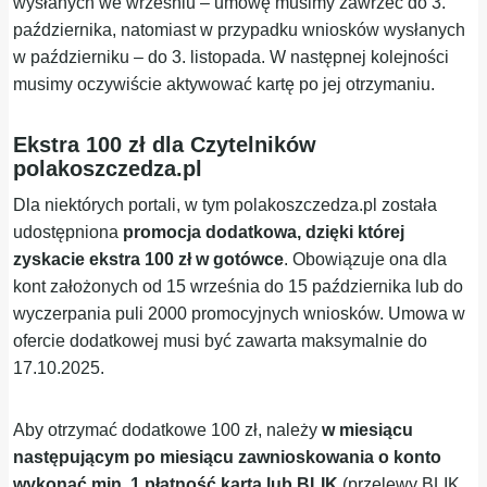
wysłanych we wrześniu – umowę musimy zawrzeć do 3.
października, natomiast w przypadku wniosków wysłanych
w październiku – do 3. listopada. W następnej kolejności
musimy oczywiście aktywować kartę po jej otrzymaniu.
Ekstra 100 zł dla Czytelników
polakoszczedza.pl
Dla niektórych portali, w tym polakoszczedza.pl została
udostępniona
promocja dodatkowa, dzięki której
zyskacie ekstra 100 zł w gotówce
. Obowiązuje ona dla
kont założonych od 15 września do 15 października lub do
wyczerpania puli 2000 promocyjnych wniosków. Umowa w
ofercie dodatkowej musi być zawarta maksymalnie do
17.10.2025.
Aby otrzymać dodatkowe 100 zł, należy
w miesiącu
następującym po miesiącu zawnioskowania o konto
wykonać min. 1 płatność kartą lub BLIK
(przelewy BLIK