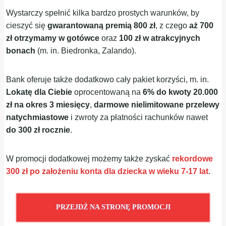
Wystarczy spełnić kilka bardzo prostych warunków, by
cieszyć się
gwarantowaną premią 800 zł
, z czego
aż 700
zł otrzymamy w gotówce
oraz
100 zł w atrakcyjnych
bonach
(m. in. Biedronka, Zalando).
Bank oferuje także dodatkowo cały pakiet korzyści, m. in.
Lokatę dla Ciebie
oprocentowaną na
6% do kwoty 20.000
zł na okres 3 miesięcy
,
darmowe nielimitowane przelewy
natychmiastowe
i zwroty za płatności rachunków nawet
do 300 zł rocznie
.
W promocji dodatkowej możemy także zyskać
rekordowe
300 zł po założeniu konta dla dziecka w wieku 7-17 lat
.
PRZEJDŹ NA STRONĘ PROMOCJI