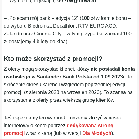
– „Wymieniaj i zyskaj” (
100 zł w gotówce
)
– „Polecam mój bank – edycja 12” (
100 zł
w formie bonu –
do wyboru Biedronka, Decathlon, RTV EURO AGD,
Zalando oraz Cinema City – w tym przypadku zamiast 100
zł dostajemy 4 bilety do kina)
Kto może skorzystać z promocji?
Z oferty mogą skorzystać klienci, którzy
nie posiadali konta
osobistego w Santander Bank Polska od 1.09.2023r.
To
skrócenie okresu karencji względem poprzedniej edycji
promocji (z sierpnia 2023 na wrzesień 2023). To szansa na
skorzystanie z oferty przez większą grupę klientów!
Jeśli spełniamy ten warunek, możemy złożyć wniosek
internetowy o konto poprzez
dedykowaną stronę
promocji
wraz z kartą (lub w wersji
Dla Młodych
).