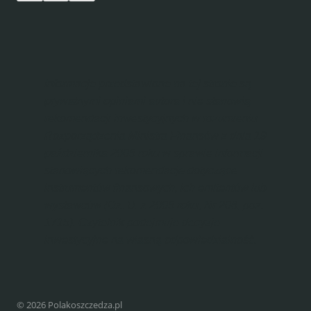
Informacje przedstawione na tej stronie są
prywatnymi opiniami autora i nie stanowią
rekomendacji inwestycyjnych w rozumieniu
Rozporządzenia Ministra Finansów z dnia 19
października 2005 roku w sprawie informacji
stanowiących rekomendacje dotyczące
instrumentów finansowych, ich emitentów lub
wystawców (Dz. U. z 2005 roku, Nr 206, poz.
1715). Czytelnik podejmuje decyzje
inwestycyjne na własną odpowiedzialność.
© 2026 Polakoszczedza.pl