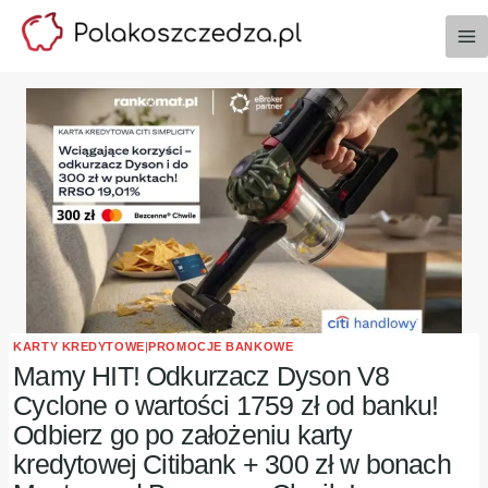
Przejdź
do
treści
KARTY KREDYTOWE
|
PROMOCJE BANKOWE
Mamy HIT! Odkurzacz Dyson V8
Cyclone o wartości 1759 zł od banku!
Odbierz go po założeniu karty
kredytowej Citibank + 300 zł w bonach