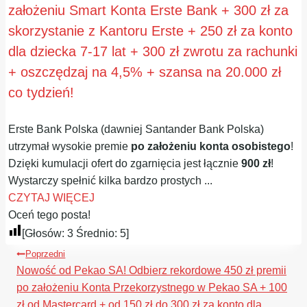
założeniu Smart Konta Erste Bank + 300 zł za
skorzystanie z Kantoru Erste + 250 zł za konto
dla dziecka 7-17 lat + 300 zł zwrotu za rachunki
+ oszczędzaj na 4,5% + szansa na 20.000 zł
co tydzień!
Erste Bank Polska (dawniej Santander Bank Polska)
utrzymał wysokie premie
po założeniu konta osobistego
!
Dzięki kumulacji ofert do zgarnięcia jest łącznie
900 zł
!
Wystarczy spełnić kilka bardzo prostych ...
CZYTAJ WIĘCEJ
Oceń tego posta!
[Głosów:
3
Średnio:
5
]
Nawigacja
Poprzedni
wpisu
Nowość od Pekao SA! Odbierz rekordowe 450 zł premii
po założeniu Konta Przekorzystnego w Pekao SA + 100
zł od Mastercard + od 150 zł do 300 zł za konto dla