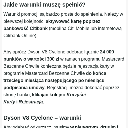
Jakie warunki muszę spełnić?
Warunki promocji są bardzo proste do spełnienia. Należy w
pierwszej kolejności
aktywować kartę poprzez
bankowość Citibank
(mobilną Citi Mobile lub internetową
Citibank Online).
Aby oprócz Dyson V8 Cyclone odebrać łącznie
24 000
punktów o wartości 300 zł
w ramach programu Mastercard
Bezcenne Chwile konieczna będzie rejestracja karty w
programie Mastercard Bezcenne Chwile
do końca
trzeciego miesiąca następującego po miesiącu
podpisania umowy
. Rejestracji można dokonać poprzez
stronę banku,
klikając kolejno
Korzyści
Karty
i
Rejestracja
.
Dyson V8 Cyclone – warunki
Aby odebrać odkurzacz, musimy
w pierwszym, drugim i