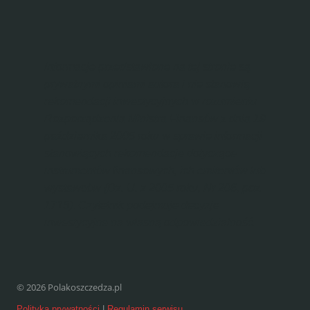
Informacje przedstawione na tej stronie są
prywatnymi opiniami autora i nie stanowią
rekomendacji inwestycyjnych w rozumieniu
Rozporządzenia Ministra Finansów z dnia 19
października 2005 roku w sprawie informacji
stanowiących rekomendacje dotyczące
instrumentów finansowych, ich emitentów lub
wystawców (Dz. U. z 2005 roku, Nr 206, poz.
1715). Czytelnik podejmuje decyzje
inwestycyjne na własną odpowiedzialność.
© 2026 Polakoszczedza.pl
Polityka prywatności
|
Regulamin serwisu