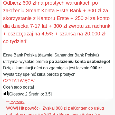
Odbierz 600 zł na prostych warunkach po
założeniu Smart Konta Erste Bank + 300 zł za
skorzystanie z Kantoru Erste + 250 zł za konto
dla dziecka 7-17 lat + 300 zł zwrotu za rachunki
+ oszczędzaj na 4,5% + szansa na 20.000 zł
co tydzień!
Erste Bank Polska (dawniej Santander Bank Polska)
utrzymał wysokie premie
po założeniu konta osobistego
!
Dzięki kumulacji ofert do zgarnięcia jest łącznie
900 zł
!
Wystarczy spełnić kilka bardzo prostych ...
CZYTAJ WIĘCEJ
Oceń tego posta!
[Głosów:
2
Średnio:
3.5
]
Nawigacja
Poprzedni
wpisu
WOW! Hit powrócił! Zyskaj 800 zł z eKontem do usług
mBank w promocji + 260 zł z Programem Poleceń +