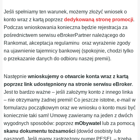
Jeśli spełniamy ten warunek, możemy złożyć wniosek o
konto wraz z kartą poprzez
dedykowaną stronę promocji
.
Podczas wnioskowania konieczna będzie rejestracja za
pośrednictwem serwisu eBrokerPartner należącego do
Rankomat, akceptacja regulaminu oraz wyrażenie zgody
na ujawnienie tajemnicy bankowej (spokojnie, chodzi tylko
o przekazanie danych do odbioru naszej premii).
Następnie
wnioskujemy o otwarcie konta wraz z kartą
poprzez link udostępniony na stronie serwisu eBroker
.
Jest to bardzo ważne – jeśli założymy konto z innego linka
– nie otrzymamy żadnej premii! Co jeszcze istotne, e-mail w
formularzu początkowym oraz we wniosku o konto musi być
koniecznie taki sam! Umowę zawieramy na jeden z dwóch
wygodnych sposobów: poprzez
mObywatel
lub za pomocą
skanu dokumentu tożsamości
(dowód osobisty lub
paszport). Jeśli mamy zastrzeżony numer PESEL – trzeba