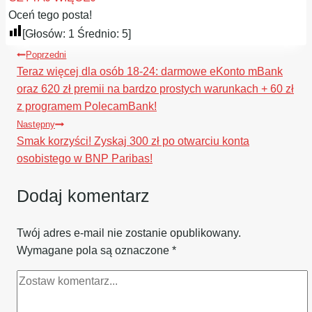
Oceń tego posta!
[Głosów:
1
Średnio:
5
]
Nawigacja
Poprzedni
wpisu
Teraz więcej dla osób 18-24: darmowe eKonto mBank
oraz 620 zł premii na bardzo prostych warunkach + 60 zł
z programem PolecamBank!
Następny
Smak korzyści! Zyskaj 300 zł po otwarciu konta
osobistego w BNP Paribas!
Dodaj komentarz
Twój adres e-mail nie zostanie opublikowany.
Wymagane pola są oznaczone
*