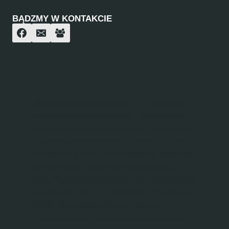
BĄDZMY W KONTAKCIE
Informacje przedstawione na tej stronie są
prywatnymi opiniami autora i nie stanowią
rekomendacji inwestycyjnych w rozumieniu
Rozporządzenia Ministra Finansów z dnia 19
października 2005 roku w sprawie informacji
stanowiących rekomendacje dotyczące
instrumentów finansowych, ich emitentów lub
wystawców (Dz. U. z 2005 roku, Nr 206, poz.
1715). Czytelnik podejmuje decyzje
inwestycyjne na własną odpowiedzialność.