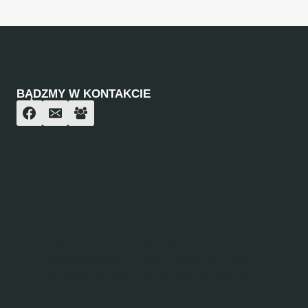
BĄDZMY W KONTAKCIE
Informacje przedstawione na tej stronie są
prywatnymi opiniami autora i nie stanowią
rekomendacji inwestycyjnych w rozumieniu
Rozporządzenia Ministra Finansów z dnia 19
października 2005 roku w sprawie informacji
stanowiących rekomendacje dotyczące