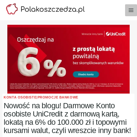
Przejdź
do
treści
KONTA OSOBISTE
|
PROMOCJE BANKOWE
Nowość na blogu! Darmowe Konto
osobiste UniCredit z darmową kartą,
lokatą na 6% do 100.000 zł i topowymi
kursami walut, czyli wreszcie inny bank!