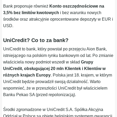
Bank proponuje również
Konto oszczędnościowe na
3,5% bez limitów kwotowych
i bez warunku nowych
środków oraz atrakcyjnie oprocentowane depozyty w EUR i
USD.
UniCredit? Co to za bank?
UniCredit to bank, który powstał po przejęciu Aion Bank,
istniejącego na polskim rynku bankowym od lat. Po zmianie
właściciela nowy podmiot wszedł w skład
Grupy
UniCredit, obsługującej 20 mln Klientek i Klientów w
różnych krajach Europy
. Polska jest 18. krajem, w którym
UniCredit będzie prowadził swoją działalność. Warto
wspomnieć, że w przeszłości UniCredit był właścicielem
Banku Pekao SA (przed repolonizacją).
Środki zgromadzone w UniCredit S.A. Spółka Akcyjna
Oddział w Polsce są objęte belgijskim systemem gwarancji