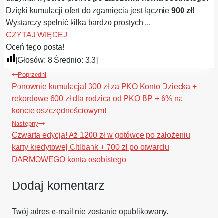
Dzięki kumulacji ofert do zgarnięcia jest łącznie
900 zł
!
Wystarczy spełnić kilka bardzo prostych ...
CZYTAJ WIĘCEJ
Oceń tego posta!
[Głosów:
8
Średnio:
3.3
]
Nawigacja
Poprzedni
wpisu
Ponownie kumulacja! 300 zł za PKO Konto Dziecka +
rekordowe 600 zł dla rodzica od PKO BP + 6% na
koncie oszczędnościowym!
Następny
Czwarta edycja! Aż 1200 zł w gotówce po założeniu
karty kredytowej Citibank + 700 zł po otwarciu
DARMOWEGO konta osobistego!
Dodaj komentarz
Twój adres e-mail nie zostanie opublikowany.