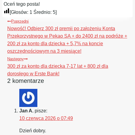
Oceń tego posta!
[Głosów:
1
Średnio:
5
]
Nawigacja
Poprzedni
wpisu
Nowość! Odbierz 300 zł premii po założeniu Konta
Przekorzystnego w Pekao SA + do 2400 zł na podróże +
200 zł za konto dla dziecka + 5,7% na koncie
oszczędnościowym na 3 miesiące!
Następny
300 zł za konto dla dziecka 7-17 lat + 800 zł dla
dorosłego w Erste Bank!
2 komentarze
Jan A.
pisze:
10 czerwca 2026 o 07:49
Dzień dobry.