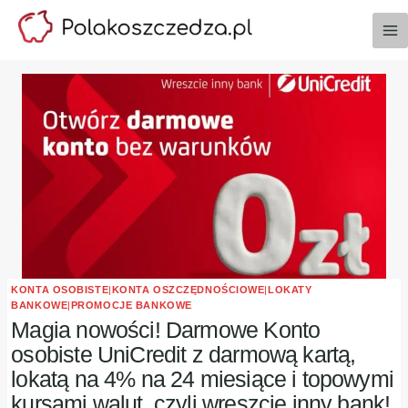
Przejdź
do
treści
KONTA OSOBISTE
|
KONTA OSZCZĘDNOŚCIOWE
|
LOKATY
BANKOWE
|
PROMOCJE BANKOWE
Magia nowości! Darmowe Konto
osobiste UniCredit z darmową kartą,
lokatą na 4% na 24 miesiące i topowymi
kursami walut, czyli wreszcie inny bank!