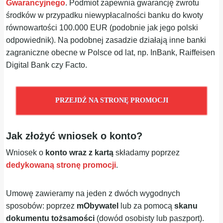
Gwarancyjnego
. Podmiot zapewnia gwarancję zwrotu
środków w przypadku niewypłacalności banku do kwoty
równowartości 100.000 EUR (podobnie jak jego polski
odpowiednik). Na podobnej zasadzie działają inne banki
zagraniczne obecne w Polsce od lat, np. InBank, Raiffeisen
Digital Bank czy Facto.
PRZEJDŹ NA STRONĘ PROMOCJI
Jak złożyć wniosek o konto?
Wniosek o
konto wraz z kartą
składamy poprzez
dedykowaną stronę promocji
.
Umowę zawieramy na jeden z dwóch wygodnych
sposobów: poprzez
mObywatel
lub za pomocą
skanu
dokumentu tożsamości
(dowód osobisty lub paszport).