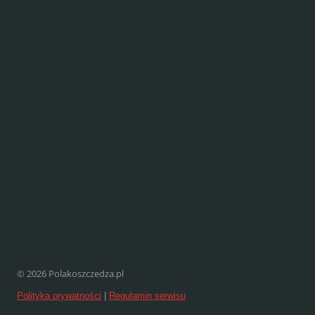
Informacje przedstawione na tej stronie są
prywatnymi opiniami autora i nie stanowią
rekomendacji inwestycyjnych w rozumieniu
Rozporządzenia Ministra Finansów z dnia 19
października 2005 roku w sprawie informacji
stanowiących rekomendacje dotyczące
instrumentów finansowych, ich emitentów lub
wystawców (Dz. U. z 2005 roku, Nr 206, poz.
1715). Czytelnik podejmuje decyzje
inwestycyjne na własną odpowiedzialność.
© 2026 Polakoszczedza.pl
Polityka prywatności
|
Regulamin serwisu