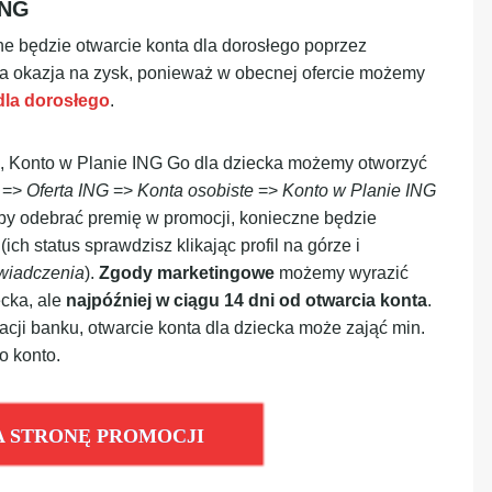
ING
e będzie otwarcie konta dla dorosłego poprzez
a okazja na zysk, ponieważ w obecnej ofercie możemy
 dla dorosłego
.
o, Konto w Planie ING Go dla dziecka możemy otworzyć
u
=>
Oferta ING
=>
Konta osobiste
=>
Konto w Planie ING
Aby odebrać premię w promocji, konieczne będzie
h status sprawdzisz klikając profil na górze i
wiadczenia
).
Zgody marketingowe
możemy wyrazić
ecka, ale
najpóźniej w ciągu 14 dni od otwarcia konta
.
acji banku, otwarcie konta dla dziecka może zająć min.
o konto.
A STRONĘ PROMOCJI