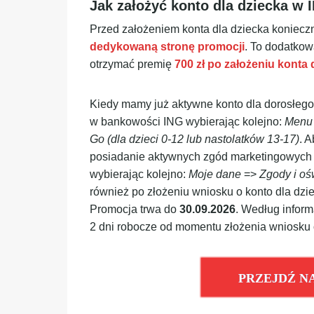
Jak założyć konto dla dziecka w 
Przed założeniem konta dla dziecka konieczn
dedykowaną stronę promocji
. To dodatkow
otrzymać premię
700 zł po założeniu konta
Kiedy mamy już aktywne konto dla dorosłeg
w bankowości ING wybierając kolejno:
Men
Go
(dla dzieci 0-12 lub nastolatków 13-17)
. 
posiadanie aktywnych zgód marketingowych (ic
wybierając kolejno:
Moje dane
=>
Zgody i oś
również po złożeniu wniosku o konto dla dzi
Promocja trwa do
30.09.2026
. Według inform
2 dni robocze od momentu złożenia wniosku 
PRZEJDŹ N