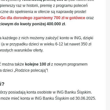
 pierwszy raz w historii, premię z programu poleceń
eczne do spełnienia w ofercie są naprawdę proste!
 Go dla dorosłego zgarniemy 700 zł w gotówce
oraz
iowym do kwoty poniżej 400.000 zł
.
dla każdego z nich możemy założyć konto w ING, dzięki
i
(a w przypadku dzieci w wieku 6-12 lat nawet 350 zł
prostych warunków oferty.
ać można także
kolejne 100 zł
z nowym programem
 dzieci „Rodzice polecają”!
i?
którzy posiadają konta osobiste w ING Banku Śląskim.
ie może mieć konta w ING Banku Śląskim od 30.06.2025.