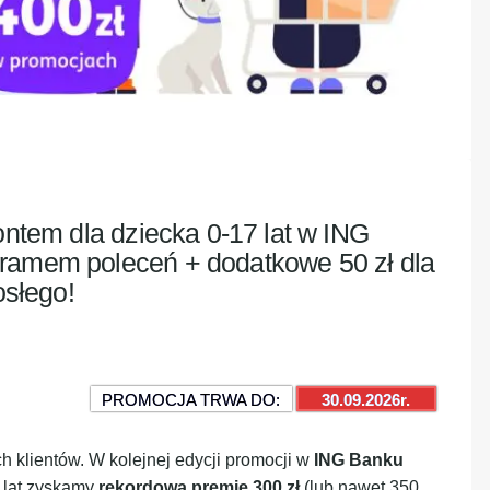
kontem dla dziecka 0-17 lat w ING
gramem poleceń + dodatkowe 50 zł dla
osłego!
PROMOCJA TRWA DO:
30.09.2026r.
h klientów. W kolejnej edycji promocji w
ING Banku
7 lat zyskamy
rekordową premię 300 zł
(lub nawet 350