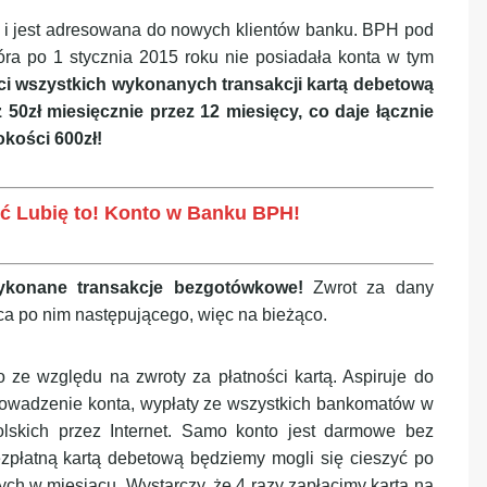
” i jest adresowana do nowych klientów banku. BPH pod
óra po 1 stycznia 2015 roku nie posiadała konta w tym
ci wszystkich wykonanych transakcji kartą debetową
50zł miesięcznie przez 12 miesięcy, co daje łącznie
kości 600zł!
ożyć Lubię to! Konto w Banku BPH!
wykonane transakcje bezgotówkowe!
Zwrot za dany
ca po nim następującego, więc na bieżąco.
ko ze względu na zwroty za płatności kartą. Aspiruje do
 prowadzenie konta, wypłaty ze wszystkich bankomatów w
lskich przez Internet. Samo konto jest darmowe bez
zpłatną kartą debetową będziemy mogli się cieszyć po
ych w miesiącu. Wystarczy, że 4 razy zapłacimy kartą na