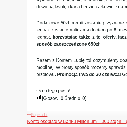
dowolną kwotę i karta będzie całkowicie da
Dodatkowe 50zł premii zostanie przyznane 
jednak zostanie naliczona dopiero po 6 mie
jednak,
korzystając także z tej oferty, 
sposób zaoszczędzone 650zł.
Razem z Kontem Lubię to! otrzymujemy dost
mobilnej. W prosty sposób możemy sprawdzi
przelewu.
Promocja trwa do 30 czerwca!
Go
Oceń tego posta!
[Głosów:
0
Średnio:
0
]
Nawigacja
Poprzedni
wpisu
Konto osobiste w Banku Millenium – 360 stopni i 