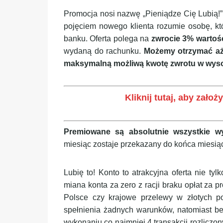
Promocja nosi nazwę „Pieniądze Cię Lubią!
pojęciem nowego klienta rozumie osobę, kt
banku. Oferta polega na
zwrocie 3% wartoś
wydaną do rachunku.
Możemy otrzymać aż 
maksymalną możliwą kwotę zwrotu w wyso
Kliknij tutaj, aby zał
Premiowane są absolutnie wszystkie 
miesiąc zostaje przekazany do końca miesią
Lubię to! Konto to atrakcyjna oferta nie tyl
miana konta za zero z racji braku opłat za
Polsce czy krajowe przelewy w złotych po
spełnienia żadnych warunków, natomiast be
wykonaniu co najmniej 4 transakcji rozliczon