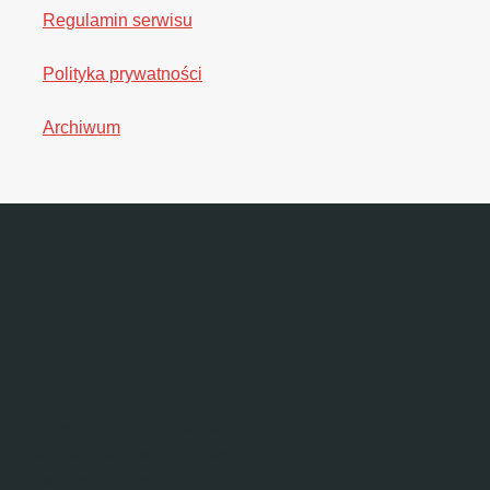
Regulamin serwisu
Polityka prywatności
Archiwum
tycyjnych w rozumieniu Rozporządzenia
yczące instrumentów finansowych, ich
jne na własną odpowiedzialność.