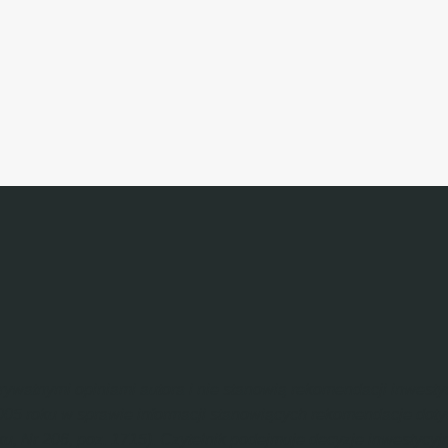
 prywatnymi opiniami autora i nie stanowią rekomendacji inwes
2005 roku w sprawie informacji stanowiących rekomendacje dot
u, Nr 206, poz. 1715). Czytelnik podejmuje decyzje inwestycy