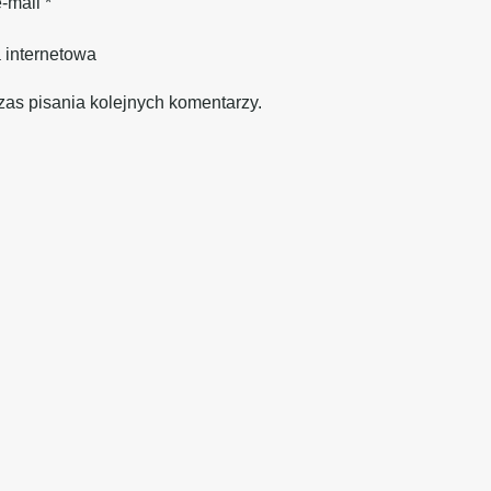
e-mail
*
 internetowa
zas pisania kolejnych komentarzy.