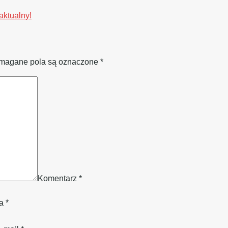
aktualny!
agane pola są oznaczone
*
Komentarz
*
wa
*