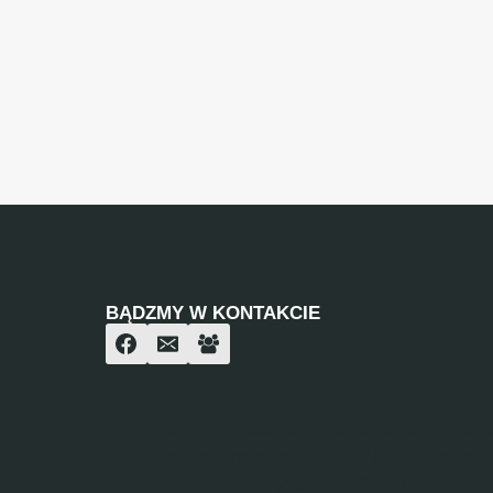
BĄDZMY W KONTAKCIE
Informacje przedstawione na tej stronie są
Ministra Finansów z dnia 19 października 
emitentów lub wystawców (Dz. U. z 2005 rok