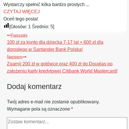
Wystarczy spełnić kilka bardzo prostych ...
CZYTAJ WIĘCEJ
Oceń tego posta!
[Głosów:
1
Średnio:
5
]
Nawigacja
Poprzedni
wpisu
100 zł za konto dla dziecka 7-17 lat + 600 zł dla
dorosłego w Santander Bank Polska!
Następny
Zgarnij 200 zł w gotówce oraz 400 zł do Douglas po
założeniu karty kredytowej Citibank World Mastercard!
Dodaj komentarz
Twój adres e-mail nie zostanie opublikowany.
Wymagane pola są oznaczone
*