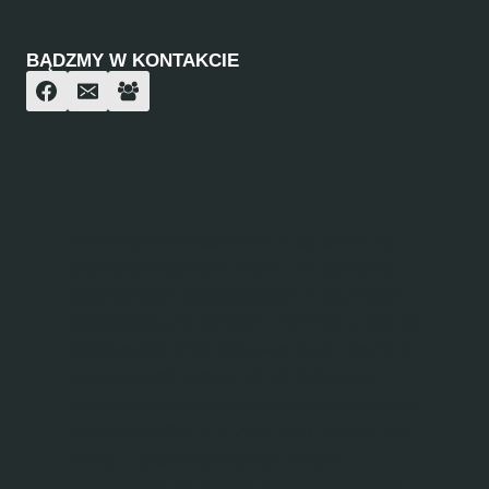
BĄDZMY W KONTAKCIE
Informacje przedstawione na tej stronie są
prywatnymi opiniami autora i nie stanowią
rekomendacji inwestycyjnych w rozumieniu
Rozporządzenia Ministra Finansów z dnia 19
października 2005 roku w sprawie informacji
stanowiących rekomendacje dotyczące
instrumentów finansowych, ich emitentów lub
wystawców (Dz. U. z 2005 roku, Nr 206, poz.
1715). Czytelnik podejmuje decyzje
inwestycyjne na własną odpowiedzialność.