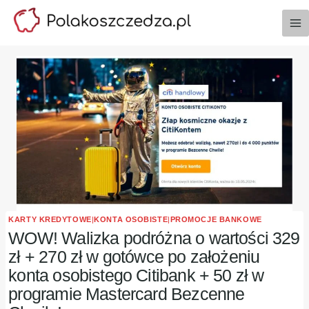
Przejdź
do
treści
KARTY KREDYTOWE
|
KONTA OSOBISTE
|
PROMOCJE BANKOWE
WOW! Walizka podróżna o wartości 329
zł + 270 zł w gotówce po założeniu
konta osobistego Citibank + 50 zł w
programie Mastercard Bezcenne