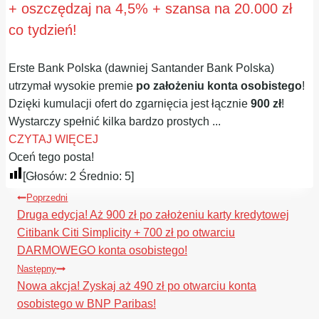
+ oszczędzaj na 4,5% + szansa na 20.000 zł
co tydzień!
Erste Bank Polska (dawniej Santander Bank Polska)
utrzymał wysokie premie
po założeniu konta osobistego
!
Dzięki kumulacji ofert do zgarnięcia jest łącznie
900 zł
!
Wystarczy spełnić kilka bardzo prostych ...
CZYTAJ WIĘCEJ
Oceń tego posta!
[Głosów:
2
Średnio:
5
]
Nawigacja
Poprzedni
wpisu
Druga edycja! Aż 900 zł po założeniu karty kredytowej
Citibank Citi Simplicity + 700 zł po otwarciu
DARMOWEGO konta osobistego!
Następny
Nowa akcja! Zyskaj aż 490 zł po otwarciu konta
osobistego w BNP Paribas!