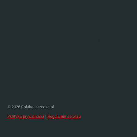
Informacje przedstawione na tej stronie są
prywatnymi opiniami autora i nie stanowią
rekomendacji inwestycyjnych w rozumieniu
Rozporządzenia Ministra Finansów z dnia 19
października 2005 roku w sprawie informacji
stanowiących rekomendacje dotyczące
instrumentów finansowych, ich emitentów lub
wystawców (Dz. U. z 2005 roku, Nr 206, poz.
1715). Czytelnik podejmuje decyzje
inwestycyjne na własną odpowiedzialność.
© 2026 Polakoszczedza.pl
Polityka prywatności
|
Regulamin serwisu