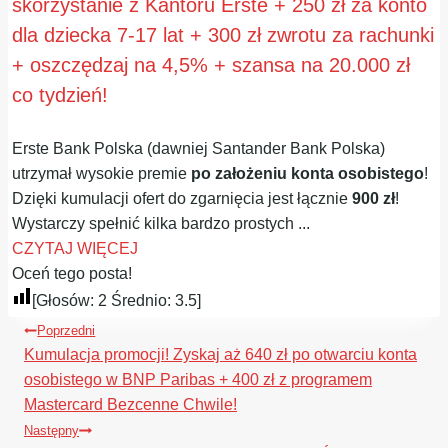
skorzystanie z Kantoru Erste + 250 zł za konto
dla dziecka 7-17 lat + 300 zł zwrotu za rachunki
+ oszczędzaj na 4,5% + szansa na 20.000 zł
co tydzień!
Erste Bank Polska (dawniej Santander Bank Polska)
utrzymał wysokie premie
po założeniu konta osobistego
!
Dzięki kumulacji ofert do zgarnięcia jest łącznie
900 zł
!
Wystarczy spełnić kilka bardzo prostych ...
CZYTAJ WIĘCEJ
Oceń tego posta!
[Głosów:
2
Średnio:
3.5
]
Nawigacja
Poprzedni
wpisu
Kumulacja promocji! Zyskaj aż 640 zł po otwarciu konta
osobistego w BNP Paribas + 400 zł z programem
Mastercard Bezcenne Chwile!
Następny