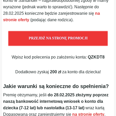
konto w Santander – najprawdopodobniej zgody te mamy
wyrażone (jednak warto to sprawdzić). Następnie do
28.02.2025 konieczne będzie zarejestrowanie się
na
stronie oferty
(podając dane rodzica).
PRZEJDŹ NA STRONĘ PROMOCJI
Wpisz kod polecenia po założeniu konta:
QZKDT8
Dodatkowo zyskaj
200 zł
za konto dla dziecka!
Jakie warunki są konieczne do spełnienia?
Premię otrzymamy, jeśli
do 28.02.2025 złożymy poprzez
naszą bankowość internetową wniosek o konto dla
dziecka (7-12 lat) lub nastolatka (13-17 lat)
wraz kartą
Dopasowaną oraz zarejestrujemy się
na stronie oferty
.