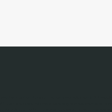
 prywatnymi opiniami autora i nie stanowią rekomendacji inwes
2005 roku w sprawie informacji stanowiących rekomendacje dot
u, Nr 206, poz. 1715). Czytelnik podejmuje decyzje inwestycy