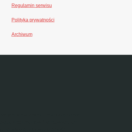
Regulamin serwisu
Polityka prywatności
Archiwum
tycyjnych w rozumieniu Rozporządzenia
yczące instrumentów finansowych, ich
jne na własną odpowiedzialność.