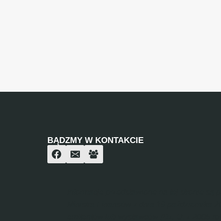
BĄDZMY W KONTAKCIE
Informacje przedstawione na tej stronie są
Ministra Finansów z dnia 19 października 
emitentów lub wystawców (Dz. U. z 2005 rok