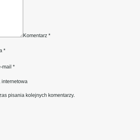
Komentarz
*
wa
*
e-mail
*
 internetowa
zas pisania kolejnych komentarzy.