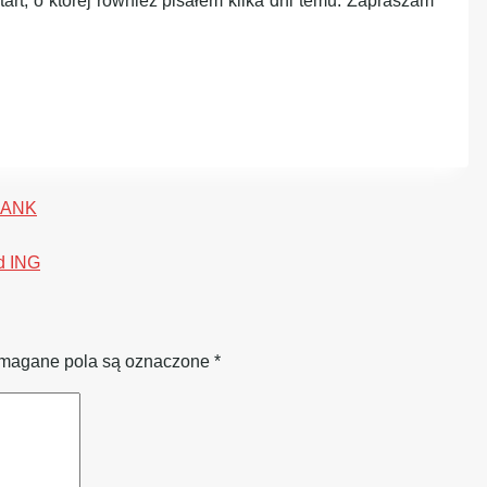
art, o której również pisałem kilka dni temu. Zapraszam
LBANK
od ING
agane pola są oznaczone
*