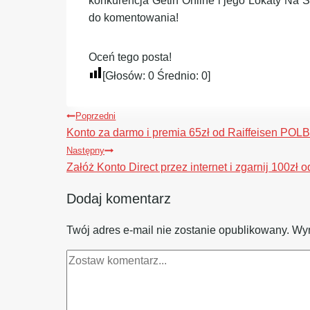
konkurencja Getin Online i jego Lokaty Na St
do komentowania!
Oceń tego posta!
[Głosów:
0
Średnio:
0
]
Nawigacja
Poprzedni
wpisu
Konto za darmo i premia 65zł od Raiffeisen PO
Następny
Załóż Konto Direct przez internet i zgarnij 100zł 
Dodaj komentarz
Twój adres e-mail nie zostanie opublikowany.
Wym