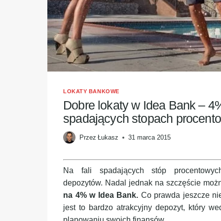
LOKATY BANKOWE
Dobre lokaty w Idea Bank – 4
spadających stopach procent
Przez
Łukasz
31 marca 2015
Na fali spadających stóp procentowyc
depozytów. Nadal jednak na szczęście można
na 4% w Idea Bank.
Co prawda jeszcze ni
jest to bardzo atrakcyjny depozyt, który
planowaniu swoich finansów.