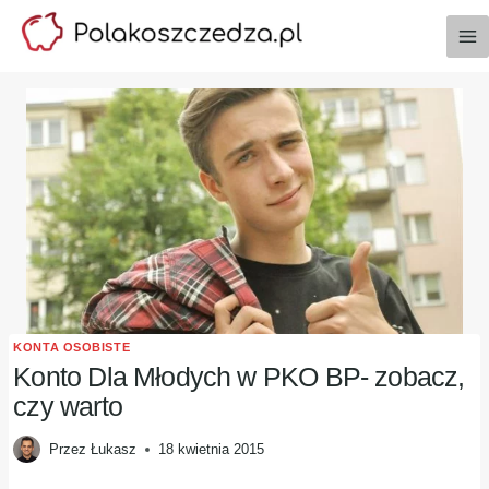
Przejdź
do
treści
KONTA OSOBISTE
Konto Dla Młodych w PKO BP- zobacz,
czy warto
Przez
Łukasz
18 kwietnia 2015