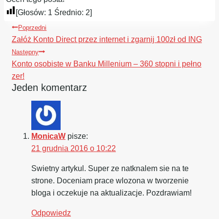
[Głosów:
1
Średnio:
2
]
Nawigacja
Poprzedni
wpisu
Załóż Konto Direct przez internet i zgarnij 100zł od ING
Następny
Konto osobiste w Banku Millenium – 360 stopni i pełno
zer!
Jeden komentarz
MonicaW
pisze:
21 grudnia 2016 o 10:22
Swietny artykul. Super ze natknalem sie na te
strone. Doceniam prace wlozona w tworzenie
bloga i oczekuje na aktualizacje. Pozdrawiam!
Odpowiedz