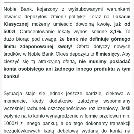
Noble Bank, kojarzony z wyśrubowanymi warunkami
otwarcia depozytów zmienił politykę. Teraz na
Lokacie
Klasycznej
możemy umieścić dowolną kwotę,
już od
500zł
. Oprocentowanie lokaty wynosi solidne
3,1%
. To
dużo biorąc pod uwagę, że
bank nie definiuje górnego
limitu zdeponowanej kwoty!
Oferta dotyczy nowych
środków w Noble Bank. Okres depozytu to
6 miesięcy
. Aby
cieszyć się tą atrakcyjną ofertą,
nie musimy posiadać
konta osobistego ani żadnego innego produktu w tym
banku
!
Sytuacja staje się jednak jeszcze bardziej ciekawa w
momencie, kiedy dodatkowo założymy wspomniany
wcześniej rachunek oszczędnościowo- rozliczeniowy. Jeśli
wpłynie na to konto wynagrodzenie w formie przelewu (min.
1000zł z innego
banku), a do tego dokonamy transakcji
bezgotówkowych kartą debetową wydaną do konta na