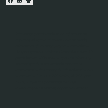
Informacje przedstawione na tej stronie są
prywatnymi opiniami autora i nie stanowią
rekomendacji inwestycyjnych w rozumieniu
Rozporządzenia Ministra Finansów z dnia 19
października 2005 roku w sprawie informacji
stanowiących rekomendacje dotyczące
instrumentów finansowych, ich emitentów lub
wystawców (Dz. U. z 2005 roku, Nr 206, poz.
1715). Czytelnik podejmuje decyzje
inwestycyjne na własną odpowiedzialność.