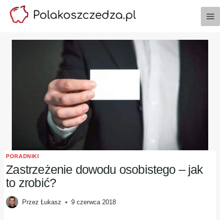
Przejdź
do
treści
PORADNIKI
Zastrzeżenie dowodu osobistego – jak
to zrobić?
Przez
Łukasz
9 czerwca 2018