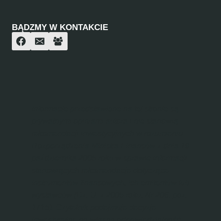
BĄDZMY W KONTAKCIE
Informacje przedstawione na tej stronie są
prywatnymi opiniami autora i nie stanowią
rekomendacji inwestycyjnych w rozumieniu
Rozporządzenia Ministra Finansów z dnia 19
października 2005 roku w sprawie informacji
stanowiących rekomendacje dotyczące
instrumentów finansowych, ich emitentów lub
wystawców (Dz. U. z 2005 roku, Nr 206, poz.
1715). Czytelnik podejmuje decyzje
inwestycyjne na własną odpowiedzialność.