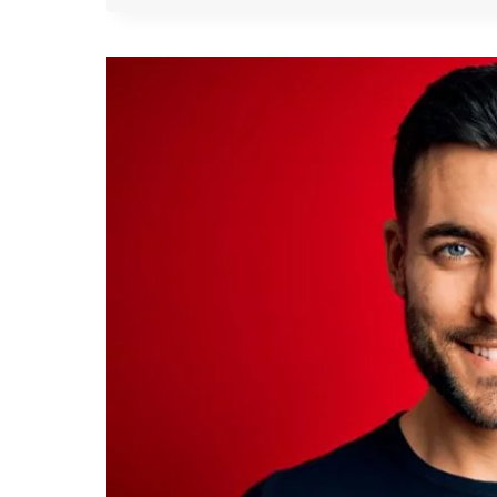
NA
LOKACIE
FACTO!
RECENZJA
LIDERA
RYNKU
LOKAT!