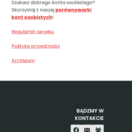
Szukasz dobrego konta osobistego?
Skorzystaj z naszej
porównywarki
kont osobistych
!
Regulamin serwisu
Polityka prywatności
Archiwum
BĄDZMY W
KONTAKCIE