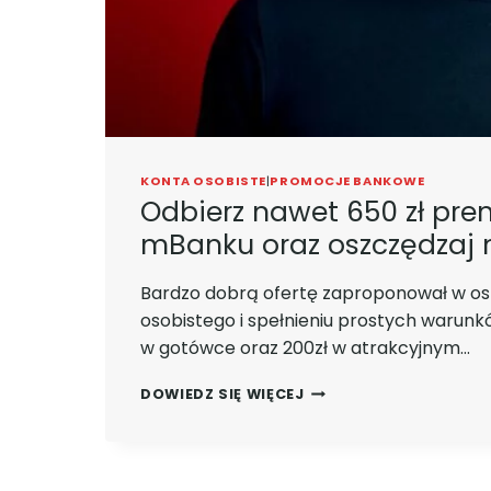
KONTA OSOBISTE
|
PROMOCJE BANKOWE
Odbierz nawet 650 zł pre
mBanku oraz oszczędzaj n
Bardzo dobrą ofertę zaproponował w os
osobistego i spełnieniu prostych warun
w gotówce oraz 200zł w atrakcyjnym…
ODBIERZ
DOWIEDZ SIĘ WIĘCEJ
NAWET
650
ZŁ
PREMII