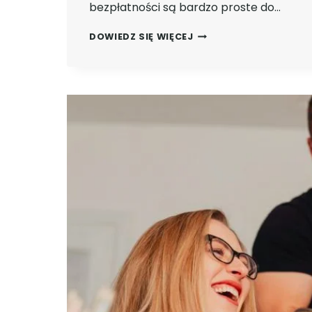
bezpłatności są bardzo proste do…
7,1%
DOWIEDZ SIĘ WIĘCEJ
NA
LOKACIE,
300ZŁ
PREMII
I
USŁUGA
CONCIERGE
Z
MKONTEM
INTENSIVE
OD
MBANKU!