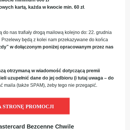
owych kartą, każda w kwocie min. 60 zł
.
do nas trafiały drogą mailową kolejno do: 22. grudnia
4. Przelewy będą z kolei nam przekazywane do końca
azdy” w dołączonym poniżej opracowanym przez nas
wszą otrzymaną w wiadomość dotyczącą premii
li uzupełnić dane do jej odbioru (i tutaj uwaga – do
ć maila (także SPAM), żeby tego nie przegapić.
A STRONĘ PROMOCJI
astercard Bezcenne Chwile