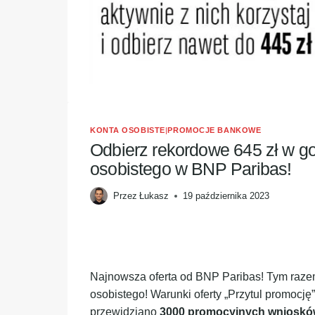
KONTA OSOBISTE
|
PROMOCJE BANKOWE
Odbierz rekordowe 645 zł w go
osobistego w BNP Paribas!
Przez
Łukasz
19 października 2023
Najnowsza oferta od BNP Paribas! Tym raz
osobistego! Warunki oferty „Przytul promocję
przewidziano
3000 promocyjnych wniosk