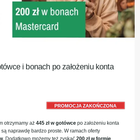
tówce i bonach po założeniu konta
PROMOCJA ZAKOŃCZONA
em otrzymamy aż
445 zł w gotówce
po założeniu konta
” są naprawdę bardzo proste. W ramach oferty
ów
. Dodatkowo możemy też zyskać
200 zł w formie