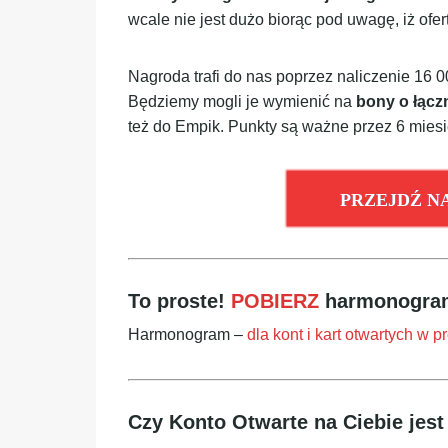
wcale nie jest dużo biorąc pod uwagę, iż ofe
Nagroda trafi do nas poprzez naliczenie 16
Będziemy mogli je wymienić na
bony o łączn
też do Empik. Punkty są ważne przez 6 mies
PRZEJDŹ N
To proste!
POBIERZ
harmonogram
Harmonogram –
dla kont i kart otwartych w p
Czy Konto Otwarte na Ciebie jes