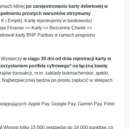
ramach której
po zarejestrowaniu karty debetowej w
 spełnieniu prostych warunków otrzymamy
e K i Empik). Kartę rejestrujemy w bankowości
Moje Finanse => Karty => Bezcenne Chwile =>
ejestrował karty BNP Paribas w ramach programu
? Wystarczy
w ciągu 30 dni od dnia rejestracji karty w
korzystaniem portfela cyfrowego* na łączną kwotę
dzajów transakcji, m.in. zakłady bukmacherskie, apteki,
. Najbezpieczniej będzie po prostu zapłacić w sklepach
astępujących: Apple Pay, Google Pay, Garmin Pay, Firbit
a!
Wynosi tylko 15 000 zestawów po 16 000 punktów, co