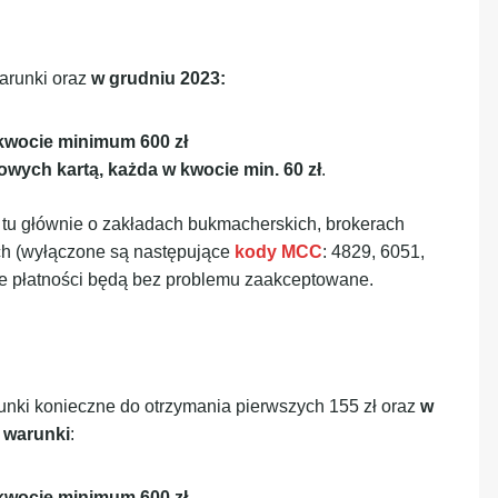
arunki oraz
w grudniu 2023:
 kwocie minimum 600 zł
owych kartą, każda w kwocie min. 60 zł
.
 tu głównie o zakładach bukmacherskich, brokerach
ch (wyłączone są następujące
kody MCC
: 4829, 6051,
we płatności będą bez problemu zaakceptowane.
unki konieczne do otrzymania pierwszych 155 zł oraz
w
 warunki
:
 kwocie minimum 600 zł