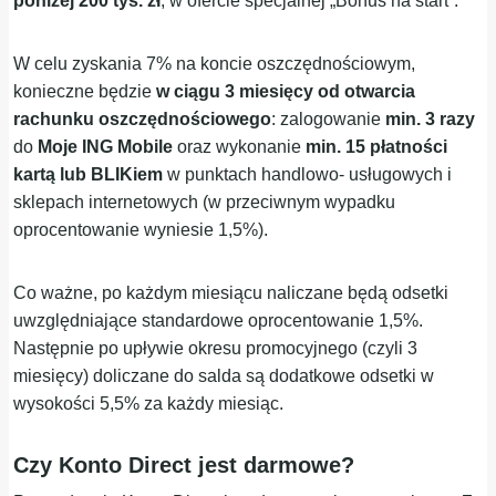
poniżej 200 tys. zł
, w ofercie specjalnej „Bonus na start”.
W celu zyskania 7% na koncie oszczędnościowym,
konieczne będzie
w ciągu 3 miesięcy od otwarcia
rachunku oszczędnościowego
: zalogowanie
min. 3 razy
do
Moje ING Mobile
oraz wykonanie
min. 15 płatności
kartą
lub BLIKiem
w punktach handlowo- usługowych i
sklepach internetowych (w przeciwnym wypadku
oprocentowanie wyniesie 1,5%).
Co ważne, po każdym miesiącu naliczane będą odsetki
uwzględniające standardowe oprocentowanie 1,5%.
Następnie po upływie okresu promocyjnego (czyli 3
miesięcy) doliczane do salda są dodatkowe odsetki w
wysokości 5,5% za każdy miesiąc.
Czy Konto Direct jest darmowe?