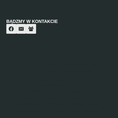
BĄDZMY W KONTAKCIE
Informacje przedstawione na tej stronie są
prywatnymi opiniami autora i nie stanowią
rekomendacji inwestycyjnych w rozumieniu
Rozporządzenia Ministra Finansów z dnia 19
października 2005 roku w sprawie informacji
stanowiących rekomendacje dotyczące
instrumentów finansowych, ich emitentów lub
wystawców (Dz. U. z 2005 roku, Nr 206, poz.
1715). Czytelnik podejmuje decyzje