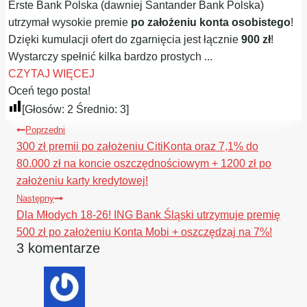
Erste Bank Polska (dawniej Santander Bank Polska)
utrzymał wysokie premie
po założeniu konta osobistego
!
Dzięki kumulacji ofert do zgarnięcia jest łącznie
900 zł
!
Wystarczy spełnić kilka bardzo prostych ...
CZYTAJ WIĘCEJ
Oceń tego posta!
[Głosów:
2
Średnio:
3
]
Nawigacja
Poprzedni
wpisu
300 zł premii po założeniu CitiKonta oraz 7,1% do
80.000 zł na koncie oszczędnościowym + 1200 zł po
założeniu karty kredytowej!
Następny
Dla Młodych 18-26! ING Bank Śląski utrzymuje premię
500 zł po założeniu Konta Mobi + oszczędzaj na 7%!
3 komentarze