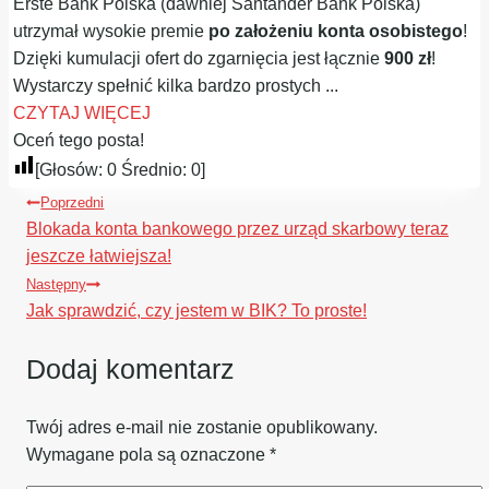
Erste Bank Polska (dawniej Santander Bank Polska)
utrzymał wysokie premie
po założeniu konta osobistego
!
Dzięki kumulacji ofert do zgarnięcia jest łącznie
900 zł
!
Wystarczy spełnić kilka bardzo prostych ...
CZYTAJ WIĘCEJ
Oceń tego posta!
[Głosów:
0
Średnio:
0
]
Nawigacja
Poprzedni
wpisu
Blokada konta bankowego przez urząd skarbowy teraz
jeszcze łatwiejsza!
Następny
Jak sprawdzić, czy jestem w BIK? To proste!
Dodaj komentarz
Twój adres e-mail nie zostanie opublikowany.
Wymagane pola są oznaczone
*