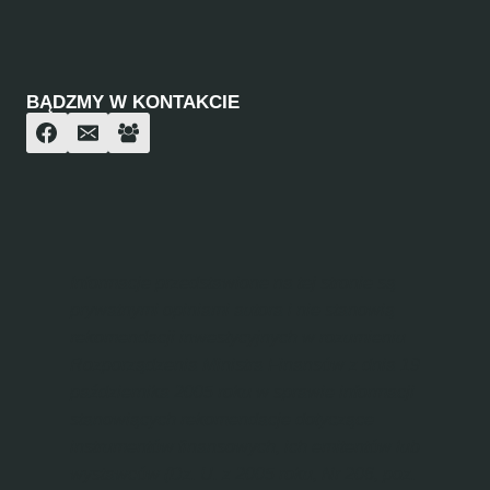
BĄDZMY W KONTAKCIE
Informacje przedstawione na tej stronie są
prywatnymi opiniami autora i nie stanowią
rekomendacji inwestycyjnych w rozumieniu
Rozporządzenia Ministra Finansów z dnia 19
października 2005 roku w sprawie informacji
stanowiących rekomendacje dotyczące
instrumentów finansowych, ich emitentów lub
wystawców (Dz. U. z 2005 roku, Nr 206, poz.