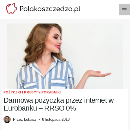
Przejdź
do
treści
POŻYCZKI I KREDYTY
|
PORADNIKI
Darmowa pożyczka przez internet w
Eurobanku – RRSO 0%
Przez
Łukasz
8 listopada 2018