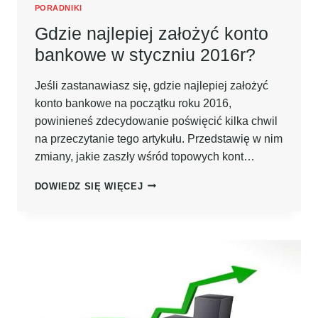
PORADNIKI
Gdzie najlepiej założyć konto
bankowe w styczniu 2016r?
Jeśli zastanawiasz się, gdzie najlepiej założyć
konto bankowe na początku roku 2016,
powinieneś zdecydowanie poświęcić kilka chwil
na przeczytanie tego artykułu. Przedstawię w nim
zmiany, jakie zaszły wśród topowych kont…
GDZIE
DOWIEDZ SIĘ WIĘCEJ
NAJLEPIEJ
ZAŁOŻYĆ
KONTO
BANKOWE
W
STYCZNIU
2016R?