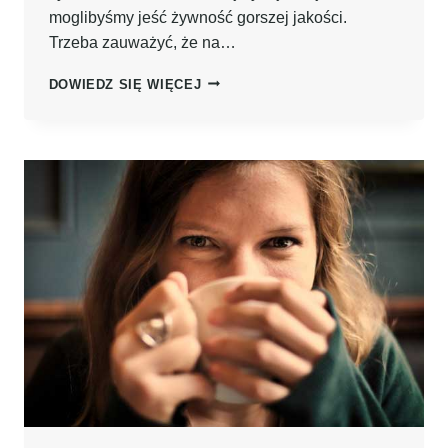
moglibyśmy jeść żywność gorszej jakości.
Trzeba zauważyć, że na…
JAK
DOWIEDZ SIĘ WIĘCEJ
OSZCZĘDZAĆ
NA
JEDZENIU,
RACHUNKACH
I
PODRÓŻACH
–
10
SPOSOBÓW