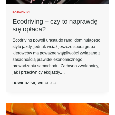
PORADNIKI
Ecodriving – czy to naprawdę
się opłaca?
Ecodriving powoli urasta do rangi dominującego
stylu jazdy, jednak wciąż jeszcze spora grupa
kierowców ma poważne wątpliwości związane z
zasadnością prawideł ekonomicznego
prowadzenia samochodu. Zarówno zwolennicy,
jak i przeciwnicy ekojazdy,…
ECODRIVING
DOWIEDZ SIĘ WIĘCEJ
–
CZY
TO
NAPRAWDĘ
SIĘ
OPŁACA?