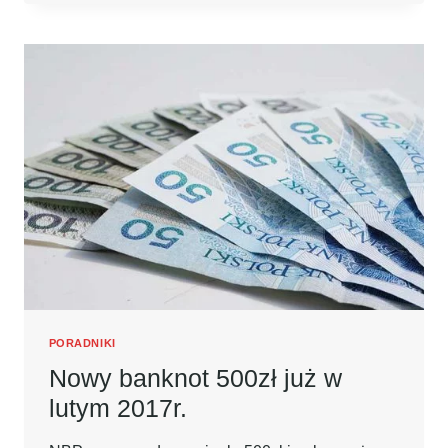
DOBRE
AC
–
ZOBACZ
NASZ
PORADNIK!
PORADNIKI
Nowy banknot 500zł już w
lutym 2017r.