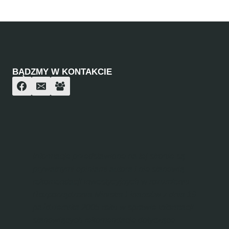
BĄDZMY W KONTAKCIE
Informacje przedstawione na tej stronie są
prywatnymi opiniami autora i nie stanowią
rekomendacji inwestycyjnych w rozumieniu
Rozporządzenia Ministra Finansów z dnia 19
października 2005 roku w sprawie informacji
stanowiących rekomendacje dotyczące