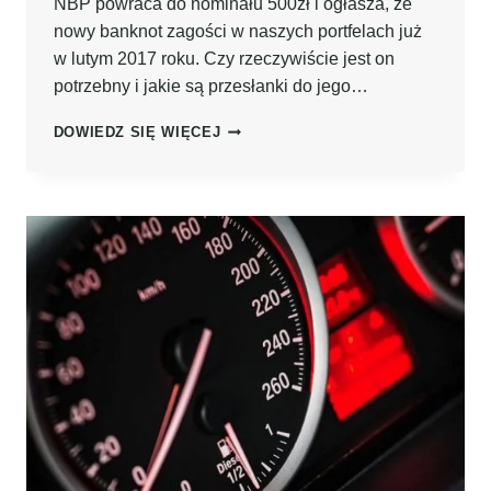
NBP powraca do nominału 500zł i ogłasza, że
nowy banknot zagości w naszych portfelach już
w lutym 2017 roku. Czy rzeczywiście jest on
potrzebny i jakie są przesłanki do jego…
NOWY
DOWIEDZ SIĘ WIĘCEJ
BANKNOT
500ZŁ
JUŻ
W
LUTYM
2017R.