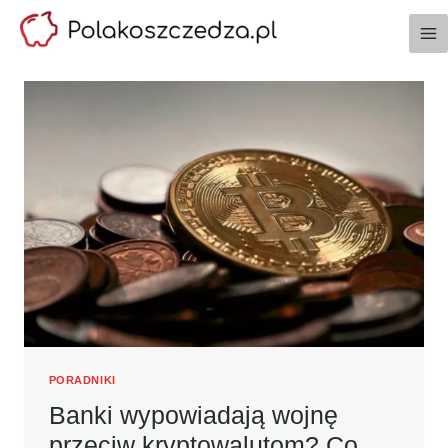
Przejdź
do
treści
PORADNIKI
Banki wypowiadają wojnę
przeciw kryptowalutom? Co