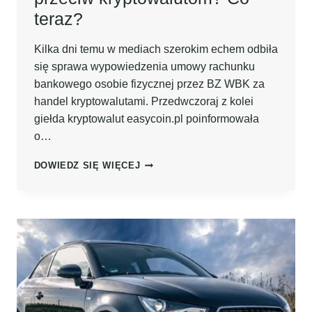
teraz?
Kilka dni temu w mediach szerokim echem odbiła
się sprawa wypowiedzenia umowy rachunku
bankowego osobie fizycznej przez BZ WBK za
handel kryptowalutami. Przedwczoraj z kolei
giełda kryptowalut easycoin.pl poinformowała
o…
BANKI
DOWIEDZ SIĘ WIĘCEJ
WYPOWIADAJĄ
WOJNĘ
PRZECIW
KRYPTOWALUTOM?
CO
TERAZ?