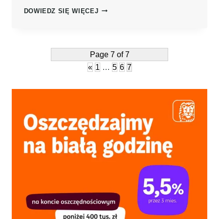
JAK
DOWIEDZ SIĘ WIĘCEJ
OSZCZĘDZAĆ,
BIORĄC
UDZIAŁ
W
Page 7 of 7
PROMOCJACH
«
1
…
5
6
7
BANKOWYCH?
–
PORADNIK