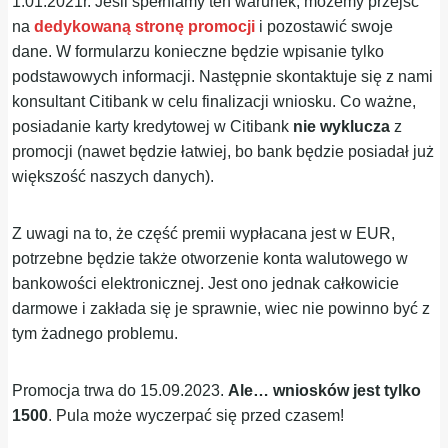
1.01.2021r. Jeśli spełniamy ten warunek, możemy przejść
na
dedykowaną stronę promocji
i pozostawić swoje
dane. W formularzu konieczne będzie wpisanie tylko
podstawowych informacji. Następnie skontaktuje się z nami
konsultant Citibank w celu finalizacji wniosku. Co ważne,
posiadanie karty kredytowej w Citibank
nie wyklucza
z
promocji (nawet będzie łatwiej, bo bank będzie posiadał już
większość naszych danych).
Z uwagi na to, że część premii wypłacana jest w EUR,
potrzebne będzie także otworzenie konta walutowego w
bankowości elektronicznej. Jest ono jednak całkowicie
darmowe i zakłada się je sprawnie, wiec nie powinno być z
tym żadnego problemu.
Promocja trwa do 15.09.2023.
Ale… wniosków jest tylko
1500
. Pula może wyczerpać się przed czasem!