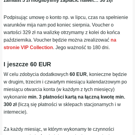
zamiast 5 zł moglibyśmy zapłacić nawet… 30 zł)!
Podpisując umowę o konto np. w lipcu, czas na spełnienie
warunków mija nam pod koniec sierpnia. Voucher o
wartości 329 zł na walizkę otrzymamy z kolei do końca
października. Voucher będzie można zrealizować
na
stronie VIP Collection
. Jego ważność to 180 dni.
I jeszcze 60 EUR
W celu zdobycia dodatkowych
60 EUR
, konieczne będzie
w drugim, trzecim i czwartym miesiącu kalendarzowym po
miesiącu otwarcia konta (w każdym z tych miesięcy)
wykonanie
min. 3 płatności kartą na łączną kwotę min.
300 zł
(liczą się płatności w sklepach stacjonarnych i w
internecie).
Za każdy miesiąc, w którym wykonamy te czynności