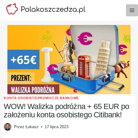
Przejdź
do
treści
KONTA OSOBISTE
|
PROMOCJE BANKOWE
WOW! Walizka podróżna + 65 EUR po
założeniu konta osobistego Citibank!
Przez
Łukasz
17 lipca 2023