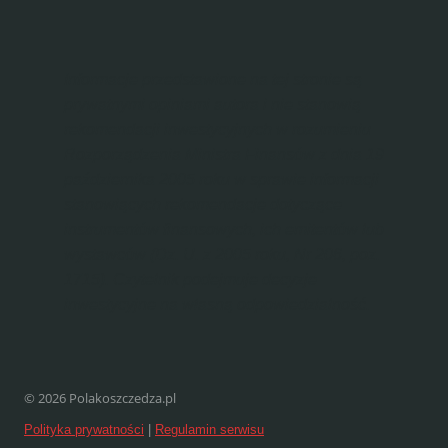
Informacje przedstawione na tej stronie są
prywatnymi opiniami autora i nie stanowią
rekomendacji inwestycyjnych w rozumieniu
Rozporządzenia Ministra Finansów z dnia 19
października 2005 roku w sprawie informacji
stanowiących rekomendacje dotyczące
instrumentów finansowych, ich emitentów lub
wystawców (Dz. U. z 2005 roku, Nr 206, poz.
1715). Czytelnik podejmuje decyzje
inwestycyjne na własną odpowiedzialność.
© 2026 Polakoszczedza.pl
Polityka prywatności
|
Regulamin serwisu