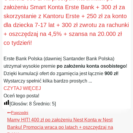
założeniu Smart Konta Erste Bank + 300 zł za
skorzystanie z Kantoru Erste + 250 zł za konto
dla dziecka 7-17 lat + 300 zł zwrotu za rachunki
+ oszczędzaj na 4,5% + szansa na 20.000 zł
co tydzień!
Erste Bank Polska (dawniej Santander Bank Polska)
utrzymał wysokie premie
po założeniu konta osobistego
!
Dzięki kumulacji ofert do zgarnięcia jest łącznie
900 zł
!
Wystarczy spełnić kilka bardzo prostych ...
CZYTAJ WIĘCEJ
Oceń tego posta!
[Głosów:
8
Średnio:
5
]
Nawigacja
Poprzedni
wpisu
Mamy HIT! 400 zł po założeniu Nest Konta w Nest
Banku! Promocja wraca po latach + oszczędzaj na