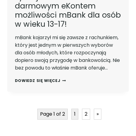
darmowym eKontem
możliwości mBank dla osób
w wieku 13-17!
mBank kojarzył mi się zawsze z rachunkiem,
który jest jednym w pierwszych wyborów
dla osób młodych, które rozpoczynają
dopiero swoją przygodę w bankowością. Nie
bez powodu to właśnie mBank oferuje…
ZYSKAJ
DOWIEDZ SIĘ WIĘCEJ
100
ZŁ
Z
CAŁKOWICIE
DARMOWYM
Page 1 of 2
1
2
»
EKONTEM
MOŻLIWOŚCI
MBANK
DLA