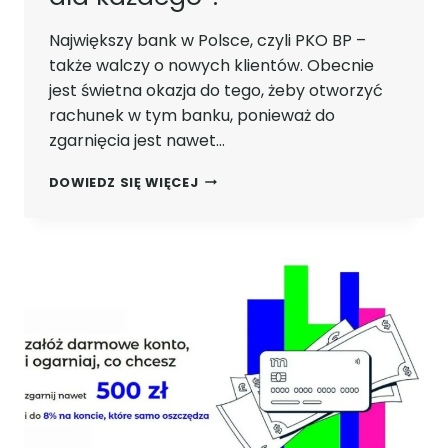
Największy bank w Polsce, czyli PKO BP –
także walczy o nowych klientów. Obecnie
jest świetna okazja do tego, żeby otworzyć
rachunek w tym banku, ponieważ do
zgarnięcia jest nawet…
OD
DOWIEDZ SIĘ WIĘCEJ
200
DO
600
ZŁ
PREMII
OD
PKO
BP
W
PROMOCJI
„KONTA
DLA
KAŻDEGO”!