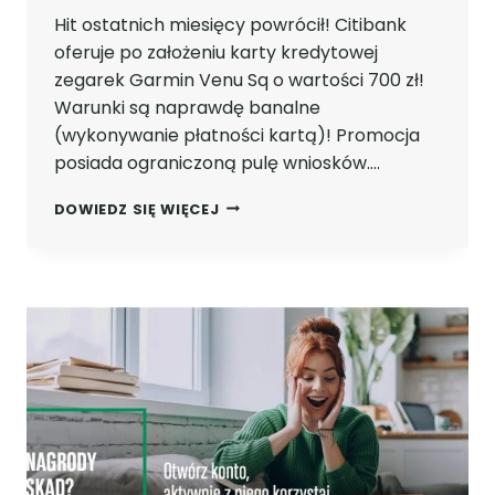
Hit ostatnich miesięcy powrócił! Citibank
oferuje po założeniu karty kredytowej
zegarek Garmin Venu Sq o wartości 700 zł!
Warunki są naprawdę banalne
(wykonywanie płatności kartą)! Promocja
posiada ograniczoną pulę wniosków….
ZNÓW
DOWIEDZ SIĘ WIĘCEJ
DOSTĘPNY!
ZEGAREK
GARMIN
O
WARTOŚCI
700
ZŁ
PO
ZAŁOŻENIU
KARTY
KREDYTOWEJ
CITIBANK!
PROSTE