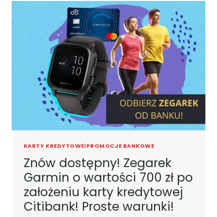
DARMOWE
KONTO
FIRMOWE
MÓJ
BIZNES
OD
BANKU
MILLENNIUM!
OSTATNIE
DNI
PROMOCJI!
KARTY KREDYTOWE
|
PROMOCJE BANKOWE
Znów dostępny! Zegarek
Garmin o wartości 700 zł po
założeniu karty kredytowej
Citibank! Proste warunki!