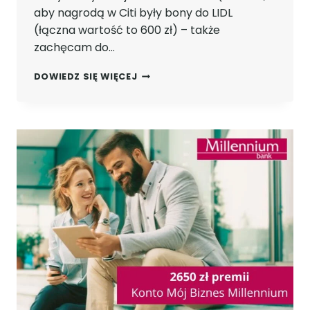
aby nagrodą w Citi były bony do LIDL
(łączna wartość to 600 zł) – także
zachęcam do…
ZGARNIJ
DOWIEDZ SIĘ WIĘCEJ
600
ZŁ
W
BONACH
DO
LIDLA
PO
ZAŁOŻENIU
KARTY
KREDYTOWEJ
CITIBANK
I
WYKONYWANIU
5
DROBNYCH
PŁATNOŚCI
MIESIĘCZNIE!