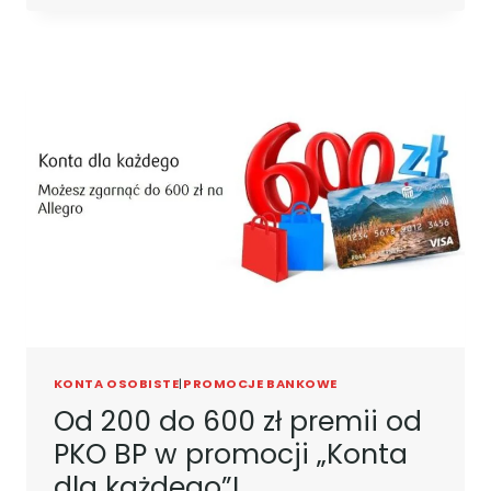
PARIBAS,
CZYLI
460
ZŁ
W
GOTÓWCE
PO
ZAŁOŻENIU
KONTA
OSOBISTEGO!
KONTA OSOBISTE
|
PROMOCJE BANKOWE
Od 200 do 600 zł premii od
PKO BP w promocji „Konta
dla każdego”!