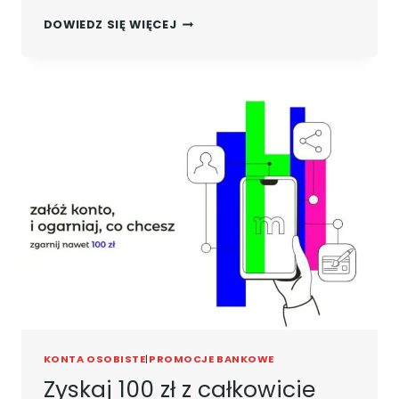
GRATKA
DOWIEDZ SIĘ WIĘCEJ
DLA
OSÓB
W
WIEKU
18-
24:
DARMOWE
EKONTO
MBANK
ORAZ
500
ZŁ
PREMII
NA
BARDZO
PROSTYCH
WARUNKACH!
KONTA OSOBISTE
|
PROMOCJE BANKOWE
Zyskaj 100 zł z całkowicie