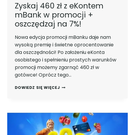
Zyskaj 460 zł z eKontem
mBank w promocji +
oszczędzaj na 7%!
Nowa edycja promocji mBanku daje nam
wysoką premię i świetne oprocentowanie
dla oszczędności! Po założeniu eKonta
osobistego i spełnieniu prostych warunków
promocji możemy zgarnąć 460 zł w
gotówce! Oprócz tego…
ZYSKAJ
DOWIEDZ SIĘ WIĘCEJ
460
ZŁ
Z
EKONTEM
MBANK
W
PROMOCJI
+