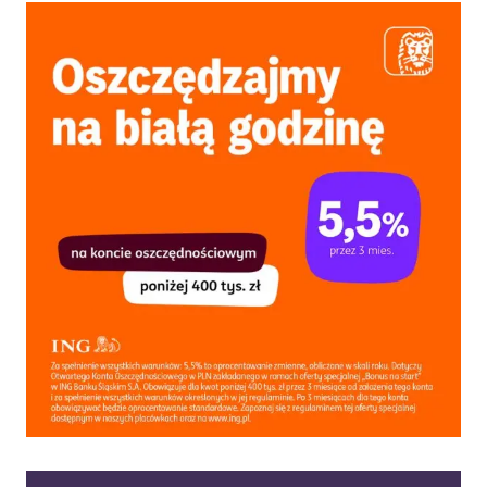
OSÓB
W
WIEKU
13-
17!