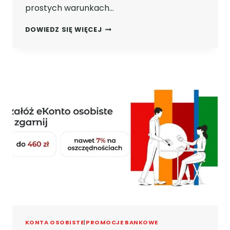
prostych warunkach…
ZNOWU
DOWIEDZ SIĘ WIĘCEJ
GRATKA
DLA
OSÓB
W
WIEKU
18-
24:
DARMOWE
EKONTO
MBANK
ORAZ
500
ZŁ
PREMII
NA
BARDZO
PROSTYCH
WARUNKACH!
KONTA OSOBISTE
|
PROMOCJE BANKOWE