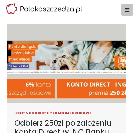
Przejdź
do
treści
KONTA OSOBISTE
|
PROMOCJE BANKOWE
Odbierz 250zł po założeniu
Konta Direct w ING Banku