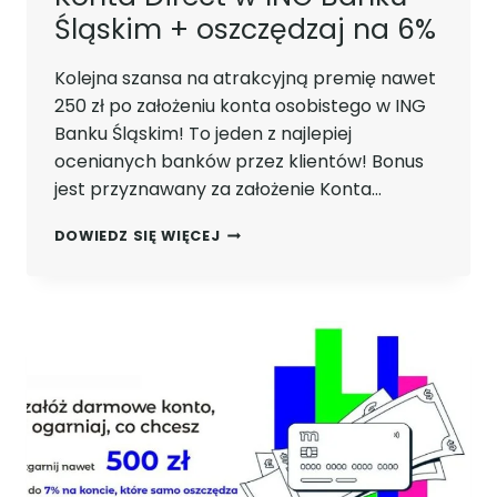
Śląskim + oszczędzaj na 6%
Kolejna szansa na atrakcyjną premię nawet
250 zł po założeniu konta osobistego w ING
Banku Śląskim! To jeden z najlepiej
ocenianych banków przez klientów! Bonus
jest przyznawany za założenie Konta…
ODBIERZ
DOWIEDZ SIĘ WIĘCEJ
250ZŁ
PO
ZAŁOŻENIU
KONTA
DIRECT
W
ING
BANKU
ŚLĄSKIM
+
OSZCZĘDZAJ
NA