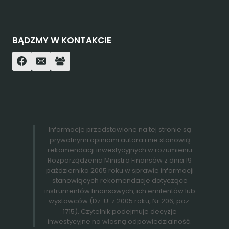
BĄDZMY W KONTAKCIE
Informacje przedstawione na tej stronie są
prywatnymi opiniami autora i nie stanowią
rekomendacji inwestycyjnych w rozumieniu
Rozporządzenia Ministra Finansów z dnia 19
października 2005 roku w sprawie informacji
stanowiących rekomendacje dotyczące
instrumentów finansowych, ich emitentów lub
wystawców (Dz. U. z 2005 roku, Nr 206, poz.
1715). Czytelnik podejmuje decyzje
inwestycyjne na własną odpowiedzialność.