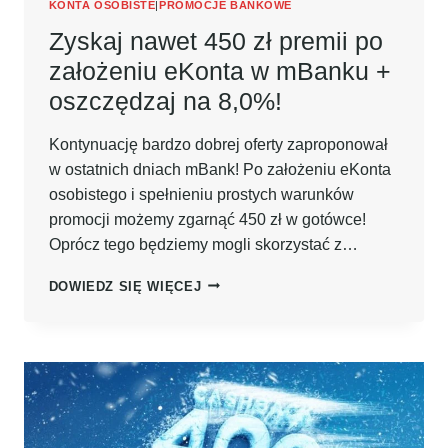
KONTA OSOBISTE
|
PROMOCJE BANKOWE
Zyskaj nawet 450 zł premii po
założeniu eKonta w mBanku +
oszczędzaj na 8,0%!
Kontynuację bardzo dobrej oferty zaproponował
w ostatnich dniach mBank! Po założeniu eKonta
osobistego i spełnieniu prostych warunków
promocji możemy zgarnąć 450 zł w gotówce!
Oprócz tego będziemy mogli skorzystać z…
ZYSKAJ
DOWIEDZ SIĘ WIĘCEJ
NAWET
450
ZŁ
PREMII
PO
ZAŁOŻENIU
EKONTA
W