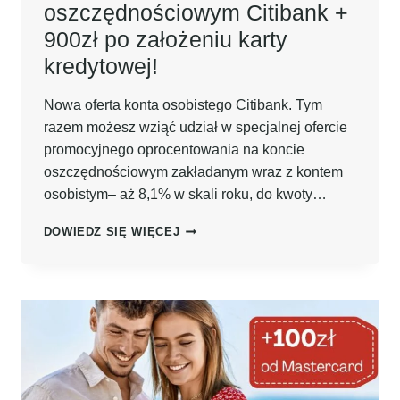
oszczędnościowym Citibank +
900zł po założeniu karty
kredytowej!
Nowa oferta konta osobistego Citibank. Tym
razem możesz wziąć udział w specjalnej ofercie
promocyjnego oprocentowania na koncie
oszczędnościowym zakładanym wraz z kontem
osobistym– aż 8,1% w skali roku, do kwoty…
8,1%
DOWIEDZ SIĘ WIĘCEJ
DO
100.000ZŁ
NA
KONCIE
OSZCZĘDNOŚCIOWYM
CITIBANK
+
900ZŁ
PO