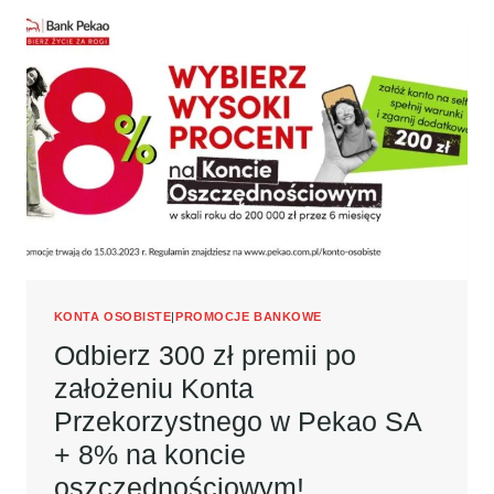
PROMOCJI
KONTA
MILLENNIUM
360°
+
7,5%
NA
KONCIE
OSZCZĘDNOŚCIOWYM!
KONTA OSOBISTE
|
PROMOCJE BANKOWE
Odbierz 300 zł premii po
założeniu Konta
Przekorzystnego w Pekao SA
+ 8% na koncie
oszczędnościowym!