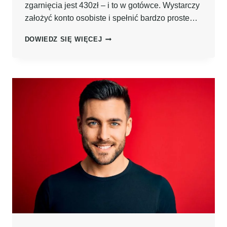
zgarnięcia jest 430zł – i to w gotówce. Wystarczy
założyć konto osobiste i spełnić bardzo proste…
ZYSKAJ
DOWIEDZ SIĘ WIĘCEJ
430ZŁ
PO
ZAŁOŻENIU
DARMOWEGO
KONTA
OSOBISTEGO
W
PROMOCJI
BNP
PARIBAS!