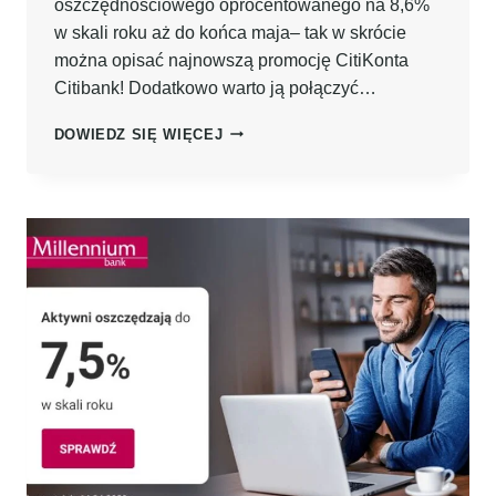
oszczędnościowego oprocentowanego na 8,6%
w skali roku aż do końca maja– tak w skrócie
można opisać najnowszą promocję CitiKonta
Citibank! Dodatkowo warto ją połączyć…
8,6%
DOWIEDZ SIĘ WIĘCEJ
NA
KONCIE
OSZCZĘDNOŚCIOWYM
CITIBANK
PO
ZAŁOŻENIU
DARMOWEGO
CITIKONTA!
+
900ZŁ
ZA
KARTĘ
KREDYTOWĄ!