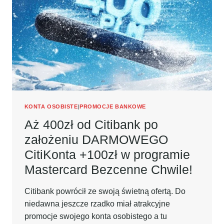
MBANKU
+
OSZCZĘDZAJ
NA
8,0%!
KONTA OSOBISTE
|
PROMOCJE BANKOWE
Aż 400zł od Citibank po
założeniu DARMOWEGO
CitiKonta +100zł w programie
Mastercard Bezcenne Chwile!
Citibank powrócił ze swoją świetną ofertą. Do
niedawna jeszcze rzadko miał atrakcyjne
promocje swojego konta osobistego a tu