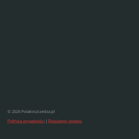
Informacje przedstawione na tej stronie są
prywatnymi opiniami autora i nie stanowią
rekomendacji inwestycyjnych w rozumieniu
Rozporządzenia Ministra Finansów z dnia 19
października 2005 roku w sprawie informacji
stanowiących rekomendacje dotyczące
instrumentów finansowych, ich emitentów lub
wystawców (Dz. U. z 2005 roku, Nr 206, poz.
1715). Czytelnik podejmuje decyzje
inwestycyjne na własną odpowiedzialność.
© 2026 Polakoszczedza.pl
Polityka prywatności
|
Regulamin serwisu