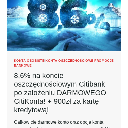
ŚLĄSKIM
+
OSZCZĘDZAJ
NA
7%
KONTA OSOBISTE
|
KONTA OSZCZĘDNOŚCIOWE
|
PROMOCJE
BANKOWE
8,6% na koncie
oszczędnościowym Citibank
po założeniu DARMOWEGO
CitiKonta! + 900zł za kartę
kredytową!
Całkowicie darmowe konto oraz opcja konta