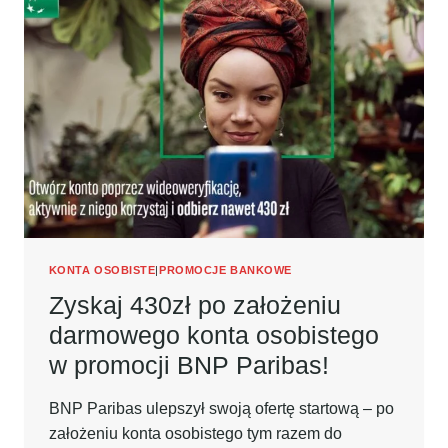
PO
ZAŁOŻENIU
KONTA
JAKIE
CHCĘ
SANTANDER
BANK
POLSKA
+
OSZCZĘDZAJ
NA
8%!
KONTA OSOBISTE
|
PROMOCJE BANKOWE
Zyskaj 430zł po założeniu
darmowego konta osobistego
w promocji BNP Paribas!
BNP Paribas ulepszył swoją ofertę startową – po
założeniu konta osobistego tym razem do