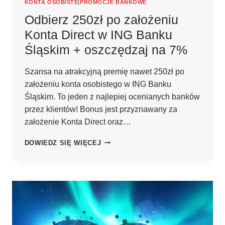
KONTA OSOBISTE
|
PROMOCJE BANKOWE
Odbierz 250zł po założeniu
Konta Direct w ING Banku
Śląskim + oszczędzaj na 7%
Szansa na atrakcyjną premię nawet 250zł po
założeniu konta osobistego w ING Banku
Śląskim. To jeden z najlepiej ocenianych banków
przez klientów! Bonus jest przyznawany za
założenie Konta Direct oraz…
ODBIERZ
DOWIEDZ SIĘ WIĘCEJ
250ZŁ
PO
ZAŁOŻENIU
KONTA
DIRECT
W
ING
BANKU