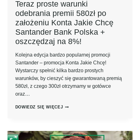
Teraz proste warunki
odebrania premii 580zł po
założeniu Konta Jakie Chcę
Santander Bank Polska +
oszczędzaj na 8%!
Kolejna edycja bardzo popularnej promocji
Santander – promocja Konta Jakie Chcę!
Wystarczy spełnić kilka bardzo prostych
warunków, by cieszyć się gwarantowaną premią
580zł, z czego 300zł otrzymamy w gotówce
oraz…
TERAZ
DOWIEDZ SIĘ WIĘCEJ
PROSTE
WARUNKI
ODEBRANIA
PREMII
580ZŁ