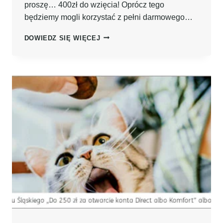
proszę… 400zł do wzięcia! Oprócz tego
będziemy mogli korzystać z pełni darmowego…
AŻ
DOWIEDZ SIĘ WIĘCEJ
400ZŁ
OD
CITIBANK
PO
ZAŁOŻENIU
DARMOWEGO
CITIKONTA
+100ZŁ
W
PROGRAMIE
MASTERCARD
BEZCENNE
CHWILE!