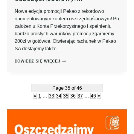
Nowa edycja promocji Pekao z rekordowo
oprocentowanym kontem oszczędnościowym! Po
założeniu Konta Przekorzystnego i spełnieniu
bardzo prostych warunków promocji zgarniemy
200zł w gotówce. Otwierając rachunek w Pekao
SA dostajemy także…
ODBIERZ
DOWIEDZ SIĘ WIĘCEJ
300
ZŁ
PREMII
PO
Page 35 of 46
ZAŁOŻENIU
«
1
…
33
34
35
36
37
…
46
»
KONTA
PRZEKORZYSTNEGO
W
PEKAO
SA
+
8%