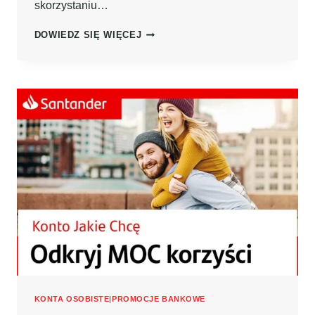
skorzystaniu…
JESZCZE
DOWIEDZ SIĘ WIĘCEJ
WIĘCEJ!
AŻ
550ZŁ
W
PROMOCJI
Z
KONTEM
JAKŻE
OSOBISTYM
ALIOR
BANK
+
7,0%
NA
KONCIE
OSZCZĘDNOŚCIOWYM!
KONTA OSOBISTE
|
PROMOCJE BANKOWE