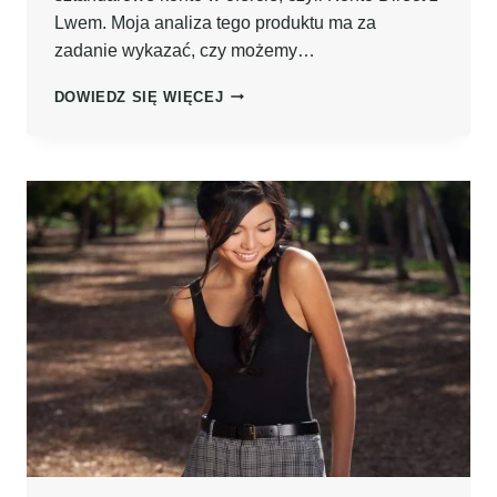
Lwem. Moja analiza tego produktu ma za
zadanie wykazać, czy możemy…
DARMOWE
DOWIEDZ SIĘ WIĘCEJ
KONTO
OSOBISTE
W
ING
BANKU
ŚLĄSKIM
–
ZOBACZ
OFERTĘ