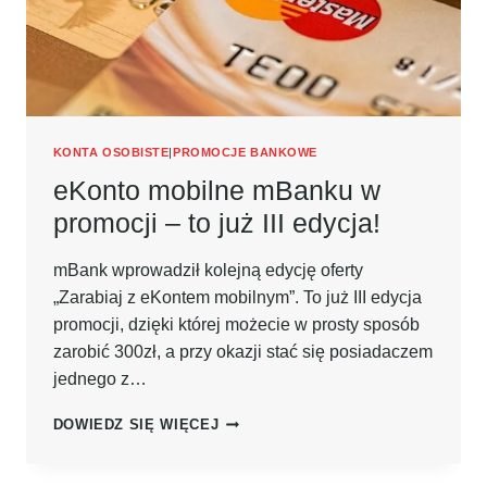
KONTA OSOBISTE
|
PROMOCJE BANKOWE
eKonto mobilne mBanku w
promocji – to już III edycja!
mBank wprowadził kolejną edycję oferty
„Zarabiaj z eKontem mobilnym”. To już III edycja
promocji, dzięki której możecie w prosty sposób
zarobić 300zł, a przy okazji stać się posiadaczem
jednego z…
EKONTO
DOWIEDZ SIĘ WIĘCEJ
MOBILNE
MBANKU
W