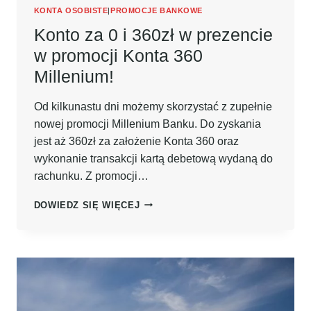
KONTA OSOBISTE
|
PROMOCJE BANKOWE
Konto za 0 i 360zł w prezencie
w promocji Konta 360
Millenium!
Od kilkunastu dni możemy skorzystać z zupełnie
nowej promocji Millenium Banku. Do zyskania
jest aż 360zł za założenie Konta 360 oraz
wykonanie transakcji kartą debetową wydaną do
rachunku. Z promocji…
KONTO
DOWIEDZ SIĘ WIĘCEJ
ZA
0
I
360ZŁ
W
PREZENCIE
W