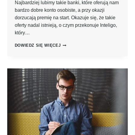
Najbardziej lubimy takie banki, które oferują nam
bardzo dobre konto osobiste, a przy okazji
dorzucają premię na start. Okazuje się, że takie
oferty nadal istnieją, o czym przekonuje Inteligo,
który…
DOBRE
DOWIEDZ SIĘ WIĘCEJ
KONTO
BANKOWE
I
PREMIA
100ZŁ
–
PROGRAM
POLECEŃ
INTELIGO