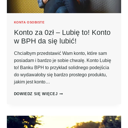
KONTA OSOBISTE
Konto za 0zł – Lubię to! Konto
w BPH da się lubić!
Chciałbym przedstawić Wam konto, które sam
posiadam i bardzo je sobie chwalę. Konto Lubię
to! Banku BPH to przykład solidnego podejścia
do wydawałoby się bardzo prostego produktu,
jakim jest konto…
KONTO
DOWIEDZ SIĘ WIĘCEJ
ZA
0ZŁ
–
LUBIĘ
TO!
KONTO