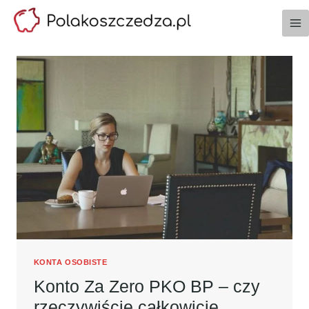
Przejdź
do
treści
KONTA OSOBISTE
Konto Za Zero PKO BP – czy
rzeczywiście całkowicie