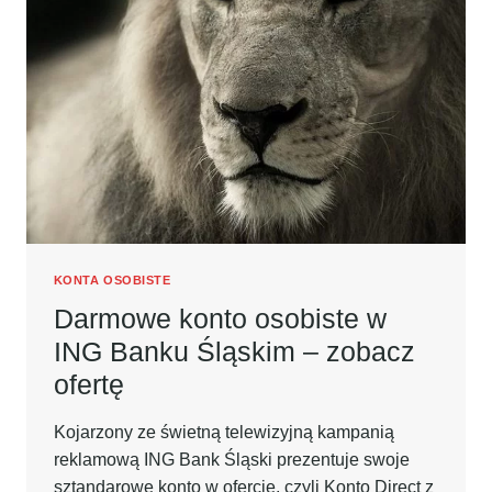
4%
DO
KOŃCA
2016R.
ORAZ
300ZŁ
W
PREZENCIE!
KONTA OSOBISTE
Darmowe konto osobiste w
ING Banku Śląskim – zobacz
ofertę
Kojarzony ze świetną telewizyjną kampanią
reklamową ING Bank Śląski prezentuje swoje
sztandarowe konto w ofercie, czyli Konto Direct z