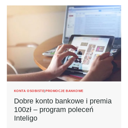
PROMOCJI
–
TO
JUŻ
III
EDYCJA!
KONTA OSOBISTE
|
PROMOCJE BANKOWE
Dobre konto bankowe i premia
100zł – program poleceń
Inteligo