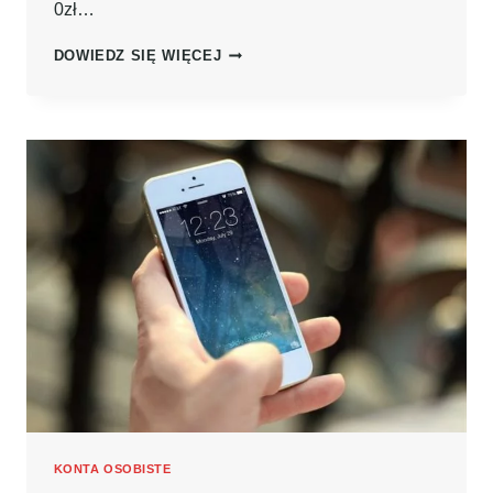
0zł…
KONTO
DOWIEDZ SIĘ WIĘCEJ
Z
PREMIĄ
W
BOŚ
BANK-
ODBIERZ
600ZŁ
NA
ROWER!
KONTA OSOBISTE