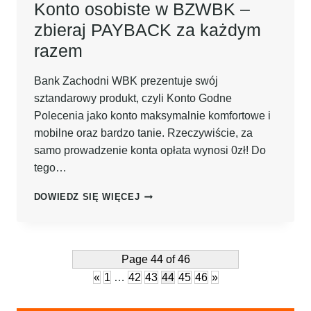
Konto osobiste w BZWBK –
zbieraj PAYBACK za każdym
razem
Bank Zachodni WBK prezentuje swój
sztandarowy produkt, czyli Konto Godne
Polecenia jako konto maksymalnie komfortowe i
mobilne oraz bardzo tanie. Rzeczywiście, za
samo prowadzenie konta opłata wynosi 0zł! Do
tego…
KONTO
DOWIEDZ SIĘ WIĘCEJ
OSOBISTE
W
BZWBK
–
Page 44 of 46
ZBIERAJ
«
1
…
42
43
44
45
46
»
PAYBACK
ZA
KAŻDYM