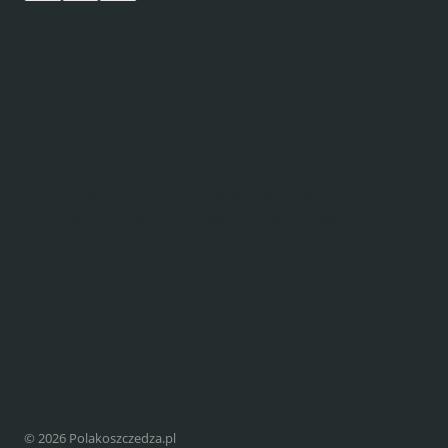
Informacje przedstawione na tej stronie są
prywatnymi opiniami autora i nie stanowią
rekomendacji inwestycyjnych w rozumieniu
Rozporządzenia Ministra Finansów z dnia 19
października 2005 roku w sprawie informacji
stanowiących rekomendacje dotyczące
instrumentów finansowych, ich emitentów lub
wystawców (Dz. U. z 2005 roku, Nr 206, poz.
1715). Czytelnik podejmuje decyzje
inwestycyjne na własną odpowiedzialność.
© 2026 Polakoszczedza.pl