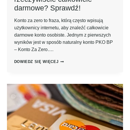
darmowe? Sprawdź!
Konto za zero to fraza, którą często wpisują
użytkownicy internetu, aby znaleźć całkowicie
darmowe konto osobiste. Jednym z pierwszych
wyników jest w sposób naturalny konto PKO BP
– Konto Za Zero….
KONTO
DOWIEDZ SIĘ WIĘCEJ
ZA
ZERO
PKO
BP
–
CZY
RZECZYWIŚCIE
CAŁKOWICIE
DARMOWE?
SPRAWDŹ!