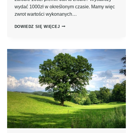
wydać 1000zł w określonym czasie. Mamy więc
zwrot wartości wykonanych…
KONTO
DOWIEDZ SIĘ WIĘCEJ
Z
LWEM
DIRECT
DA
CI
100ZŁ
ZA
ZAŁOŻENIE
–
DO
KOŃCA
WRZEŚNIA!