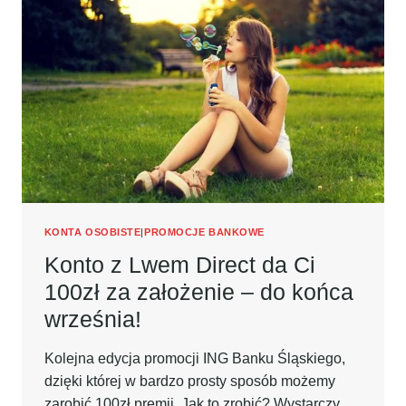
W
BPH
DA
SIĘ
LUBIĆ!
KONTA OSOBISTE
|
PROMOCJE BANKOWE
Konto z Lwem Direct da Ci
100zł za założenie – do końca
września!
Kolejna edycja promocji ING Banku Śląskiego,
dzięki której w bardzo prosty sposób możemy
zarobić 100zł premii. Jak to zrobić? Wystarczy